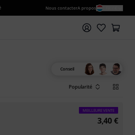
é
Nous contacter
A propos
FR / €
rrer la recherche avec le terme de recherche {searchTerm
Conseil
Popularité
MEILLEURE VENTE
3,40
€