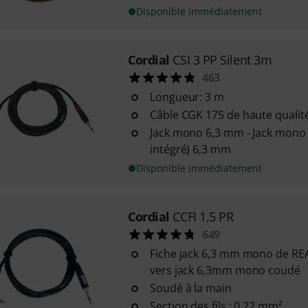
Disponible immédiatement
Cordial
CSI 3 PP Silent 3m
463
Longueur: 3 m
Câble CGK 175 de haute qualit
Jack mono 6,3 mm - Jack mono S
intégré) 6,3 mm
Disponible immédiatement
Cordial
CCFI 1,5 PR
649
Fiche jack 6,3 mm mono de RE
vers jack 6,3mm mono coudé
Soudé à la main
Section des fils : 0,22 mm²