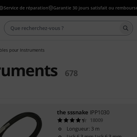
Service de réparation
Garantie 30 jours satisfait ou rembours
Déma
bles pour Instruments
truments
678
the sssnake
IPP1030
18009
Longueur: 3 m
Jack 6,3 mm Jack 6,3 mm