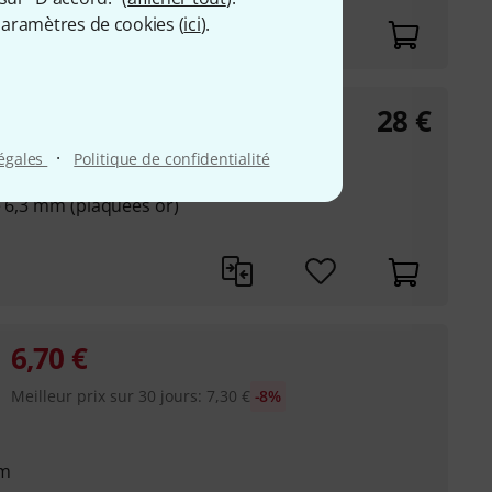
aramètres de cookies (
ici
).
28
€
ck EB6086
·
légales
Politique de confidentialité
é 6,3 mm (plaquées or)
6,70
€
Meilleur prix sur 30 jours
:
7,30
€
-8%
mm