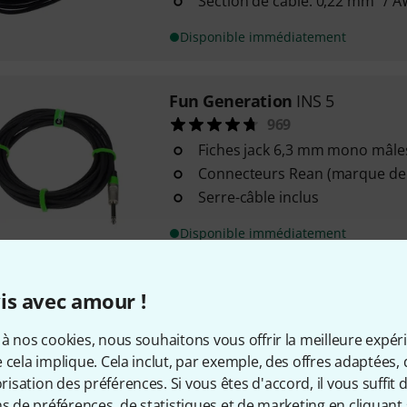
Section de câble: 0,22 mm² / 
Disponible immédiatement
Fun Generation
INS 5
969
Fiches jack 6,3 mm mono mâle
Connecteurs Rean (marque de 
Serre-câble inclus
Disponible immédiatement
Cordial
CCFI 1,5 PP
is avec amour !
2145
à nos cookies, nous souhaitons vous offrir la meilleure expér
Longueur: 1,5 m
 cela implique. Cela inclut, par exemple, des offres adaptées, 
2 fiches Jack mono 6,3 mm
sation des préférences. Si vous êtes d'accord, il vous suffit d'
Fiches Rean avec pointes doré
ns de préférences, de statistiques et de marketing en cliquant 