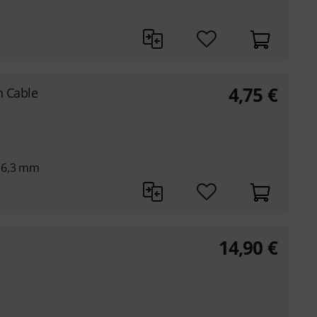
4,75
€
h Cable
 6,3 mm
14,90
€