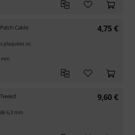
4,75
€
 Patch Cable
es plaquées or,
,1 mm
9,60
€
 Tweed
oudé 6,3 mm