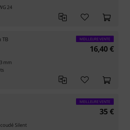
AWG 24
m TB
MEILLEURE VENTE
16,40
€
6,3 mm
ts
MEILLEURE VENTE
35
€
coudé Silent