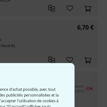
AWG 24
6,70
€
s
Neutrik)
5,70
€
Meilleur prix sur 30 jours
:
-12%
ience d'achat possible, avec tout
6,50
€
des publicités personnalisées et la
accepter l'utilisation de cookies à
es soudées à la
sur "D'accord!" (
afficher tout
).