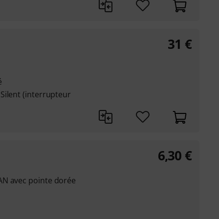
31
€
é
ilent (interrupteur
6,30
€
AN avec pointe dorée