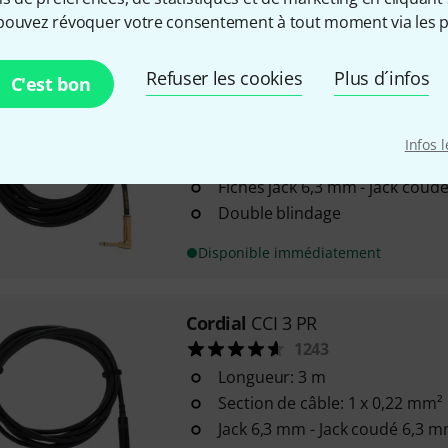
main
pouvez révoquer votre consentement à tout moment via les p
Disponible immédiatement
Refuser les cookies
Plus d´infos
C'est bon
Ernie Ball
Instrument Cable Bla
83
Infos 
Longueur : 6 m
Fiches jack 6,3 mm - jack coud
Double blindage
Disponible immédiatement
Cordial
CCI 3 PR
1243
Longueur: 3 m
Section de câble: 1 x 0,22 mm²
Jack 6,3 mm - Jack coudé 6,3 