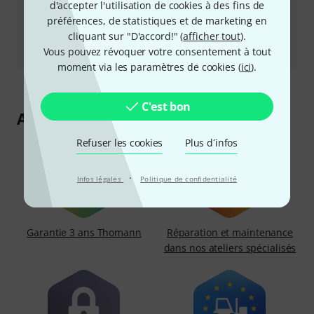
d'accepter l'utilisation de cookies à des fins de
Retourner un produit
préférences, de statistiques et de marketing en
cliquant sur "D'accord!" (
afficher tout
).
Tous les interlocuteurs
Vous pouvez révoquer votre consentement à tout
moment via les paramètres de cookies (
ici
).
C'est bon
Autres avantages chez Thomann
Refuser les cookies
Plus d´infos
·
Infos légales
Politique de confidentialité
Garantie 3 ans Thomann
Réparation et maintenance
dans nos ateliers spécialisés