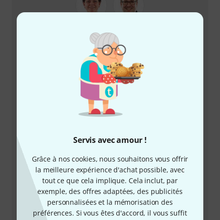
+35228383214
Notre service client est à votre disposition pour
répondre à toutes vos questions et résoudre
d'éventuels problèmes après achat.
Servis avec amour !
Préparer le numéro client
Grâce à nos cookies, nous souhaitons vous offrir
Horaires d'ouverture (CEST - Heure
la meilleure expérience d'achat possible, avec
d'été d'Europe centrale)
tout ce que cela implique. Cela inclut, par
exemple, des offres adaptées, des publicités
Plus d'options de contact
personnalisées et la mémorisation des
préférences. Si vous êtes d'accord, il vous suffit