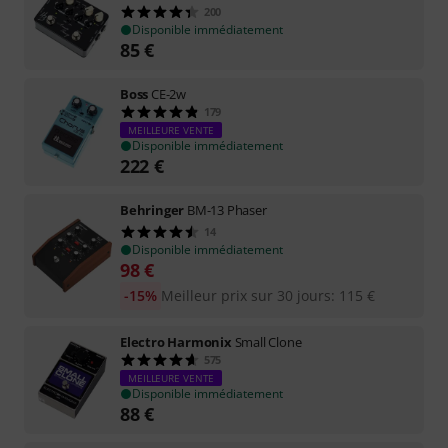
200
Disponible immédiatement
85
€
Boss
CE-2w
179
MEILLEURE VENTE
Disponible immédiatement
222
€
Behringer
BM-13 Phaser
14
Disponible immédiatement
98
€
-15%
Meilleur prix sur 30 jours
:
115
€
Electro Harmonix
Small Clone
575
MEILLEURE VENTE
Disponible immédiatement
88
€