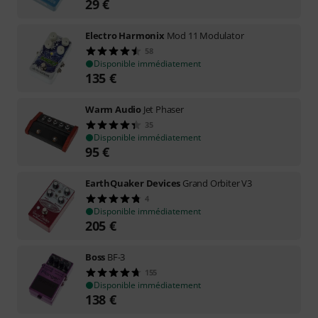
29
€
Electro Harmonix
Mod 11 Modulator
58
Disponible immédiatement
135
€
Warm Audio
Jet Phaser
35
Disponible immédiatement
95
€
EarthQuaker Devices
Grand Orbiter V3
4
Disponible immédiatement
205
€
Boss
BF-3
155
Disponible immédiatement
138
€