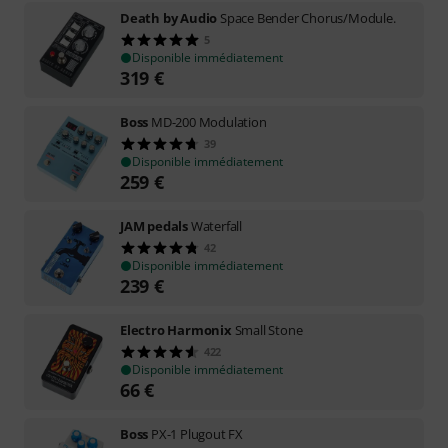
Death by Audio
Space Bender Chorus/Module.
5
Disponible immédiatement
319
€
Boss
MD-200 Modulation
39
Disponible immédiatement
259
€
JAM pedals
Waterfall
42
Disponible immédiatement
239
€
Electro Harmonix
Small Stone
422
Disponible immédiatement
66
€
Boss
PX-1 Plugout FX