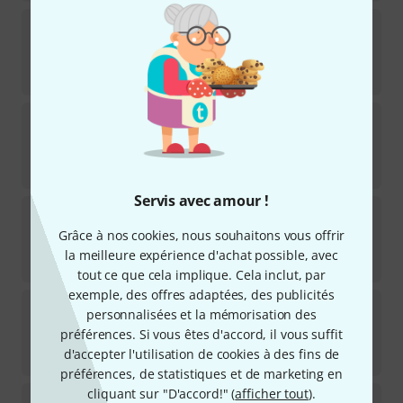
tc electronic
JUNE-60 Chorus V2
55
Disponible immédiatement
48
€
MXR
Wylde Audio Chorus
5
Disponible immédiatement
129
€
Servis avec amour !
MXR
Rockman X100
23
Grâce à nos cookies, nous souhaitons vous offrir
Disponible immédiatement
la meilleure expérience d'achat possible, avec
222
€
tout ce que cela implique. Cela inclut, par
exemple, des offres adaptées, des publicités
Fairfield Circuitry
Shallow Water
personnalisées et la mémorisation des
66
préférences. Si vous êtes d'accord, il vous suffit
Disponible immédiatement
d'accepter l'utilisation de cookies à des fins de
368
€
préférences, de statistiques et de marketing en
cliquant sur "D'accord!" (
afficher tout
).
MXR
M 234 Analog Chorus