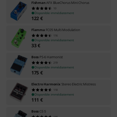
Fishman
AFX BlueChorus Mini Chorus
10
Disponible immédiatement
122
€
Flamma
FC05 Multi Modulation
116
Disponible immédiatement
33
€
Boss
PS-6 Harmonist
219
Disponible immédiatement
175
€
Electro Harmonix
Stereo Electric Mistress
118
Disponible immédiatement
111
€
Boss
CE-5
188