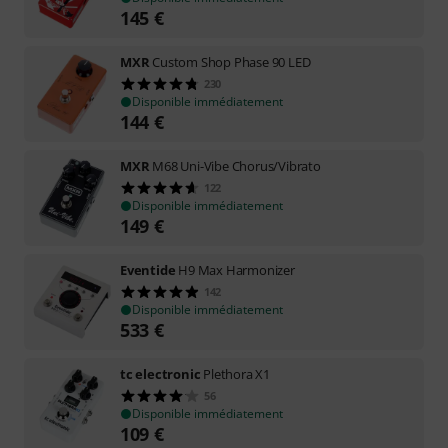
145
€
MXR
Custom Shop Phase 90 LED
230
Disponible immédiatement
144
€
MXR
M68 Uni-Vibe Chorus/Vibrato
122
Disponible immédiatement
149
€
Eventide
H9 Max Harmonizer
142
Disponible immédiatement
533
€
tc electronic
Plethora X1
56
Disponible immédiatement
109
€