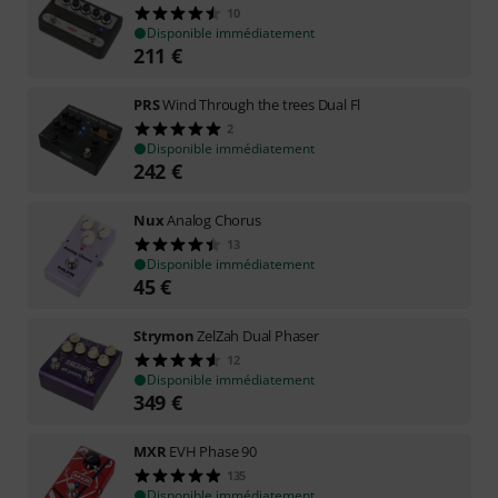
10
Disponible immédiatement
211
€
PRS
Wind Through the trees Dual Fl
2
Disponible immédiatement
242
€
Nux
Analog Chorus
13
Disponible immédiatement
45
€
Strymon
ZelZah Dual Phaser
12
Disponible immédiatement
349
€
MXR
EVH Phase 90
135
Disponible immédiatement