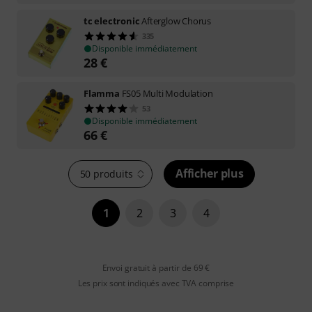
tc electronic
Afterglow Chorus
335
Disponible immédiatement
28
€
Flamma
FS05 Multi Modulation
53
Disponible immédiatement
66
€
Afficher plus
50 produits
1
2
3
4
Envoi gratuit à partir de 69 €
Les prix sont indiqués avec TVA comprise