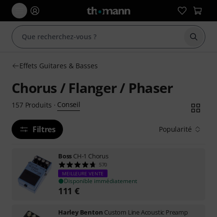
Démarr
Effets Guitares & Basses
Chorus / Flanger / Phaser
Conseil
157
Produits
·
Filtres
Popularité
Boss
CH-1 Chorus
570
MEILLEURE VENTE
Disponible immédiatement
111
€
Harley Benton
Custom Line Acoustic Preamp