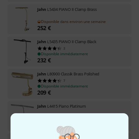
Jahn
L5434 PIANO II Clamp Brass
Disponible dans environ une semaine
252
€
Jahn
L5435 PIANO II Clamp Black
3
Disponible immédiatement
232
€
Jahn
L80900 Classik Brass Polished
7
Disponible immédiatement
209
€
Jahn
L4415 Piano Platinum
Disponible immédiatement
291
€
Jahn
L4411 Piano Brass Polished