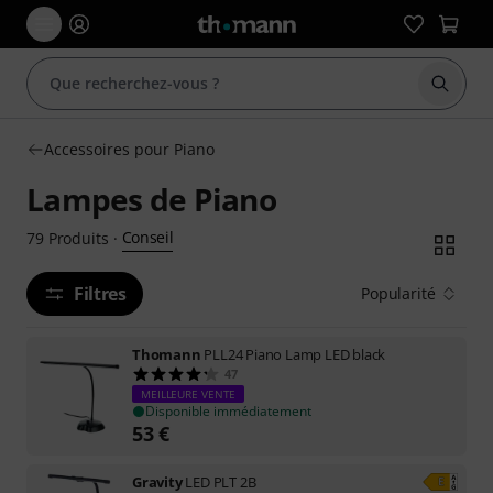
Démarr
Accessoires pour Piano
Lampes de Piano
Conseil
79
Produits
·
Filtres
Popularité
Thomann
PLL24 Piano Lamp LED black
47
MEILLEURE VENTE
Disponible immédiatement
53
€
Gravity
LED PLT 2B