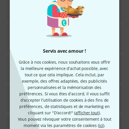
2
Disponible immédiatement
252
€
Jahn
L4404 PIANO II Chrome
Disponible immédiatement
261
€
Servis avec amour !
Jahn
L4417 Piano Black
Grâce à nos cookies, nous souhaitons vous offrir
2
la meilleure expérience d'achat possible, avec
Disponible immédiatement
tout ce que cela implique. Cela inclut, par
271
€
exemple, des offres adaptées, des publicités
personnalisées et la mémorisation des
Jahn
L80935 Classik Black
préférences. Si vous êtes d'accord, il vous suffit
2
d'accepter l'utilisation de cookies à des fins de
Disponible immédiatement
193
€
préférences, de statistiques et de marketing en
cliquant sur "D'accord!" (
afficher tout
).
Vous pouvez révoquer votre consentement à tout
Jahn
Piano-Lamp "Calmata"
moment via les paramètres de cookies (
ici
).