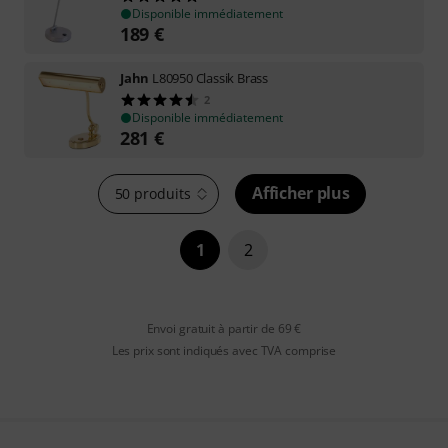
Disponible immédiatement
189
€
Jahn
L80950 Classik Brass
2
Disponible immédiatement
281
€
Afficher plus
50 produits
1
2
Envoi gratuit à partir de 69 €
Les prix sont indiqués avec TVA comprise