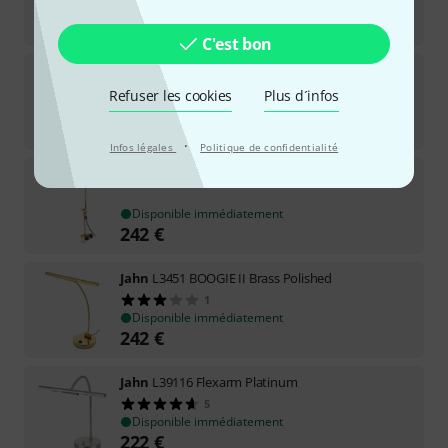
Disponible immédiatement
324
€
C'est bon
Jahn
L8431 MENUETT II Black
Refuser les cookies
Plus d´infos
Disponible immédiatement
281
€
·
Infos légales
Politique de confidentialité
Jahn
L5433 PIANO II Clamp Brass Pol
Disponible immédiatement
242
€
Jahn
L3451 BOOGIE II Brass Polished
1
Disponible immédiatement
242
€
Jahn
L39116 Flexarm Platinum
5
Disponible immédiatement
222
€