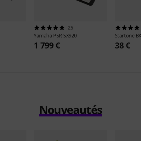
25
Yamaha
PSR-SX920
Startone
BK
1 799 €
38 €
Nouveautés