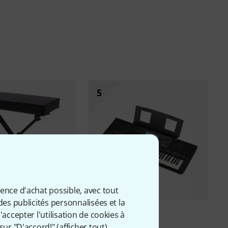
5
ience d'achat possible, avec tout
des publicités personnalisées et la
1888
25
accepter l'utilisation de cookies à
B-2006 Keyboard
Yamaha
PSR-SX920
sur "D'accord!" (
afficher tout
).