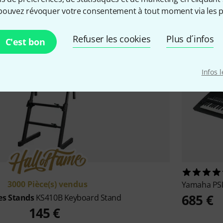
Bench
3 777 €
pouvez révoquer votre consentement à tout moment via les p
28 €
Refuser les cookies
Plus d´infos
C'est bon
8
Infos 
3000 Pièce(s) vendus
Yamaha
PS
685 €
es Stands
KS410B Keyboard Stand
145 €