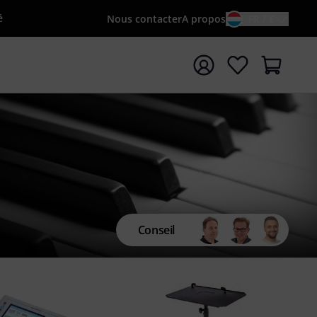
é
Nous contacter
A propos
FR / €
rrer la recherche avec le terme de recherche {searchTerm
Conseil