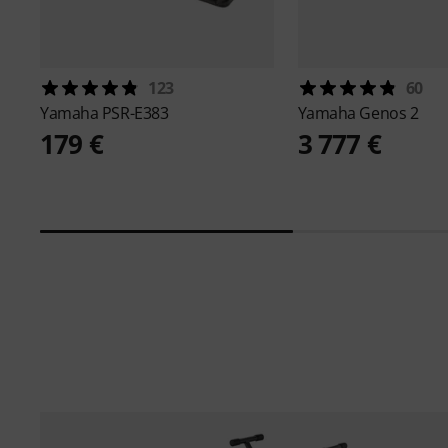
123
60
Yamaha
PSR-E383
Yamaha
Genos 2
179 €
3 777 €