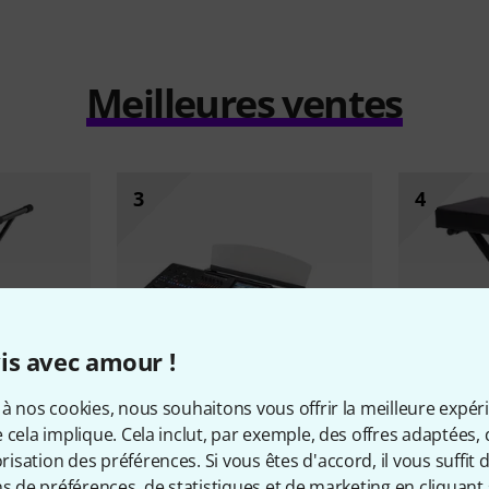
Meilleures ventes
3
4
is avec amour !
à nos cookies, nous souhaitons vous offrir la meilleure expér
 cela implique. Cela inclut, par exemple, des offres adaptées, 
60
sation des préférences. Si vous êtes d'accord, il vous suffit d'
Yamaha
Genos 2
Millenium
K
ns de préférences, de statistiques et de marketing en cliquant 