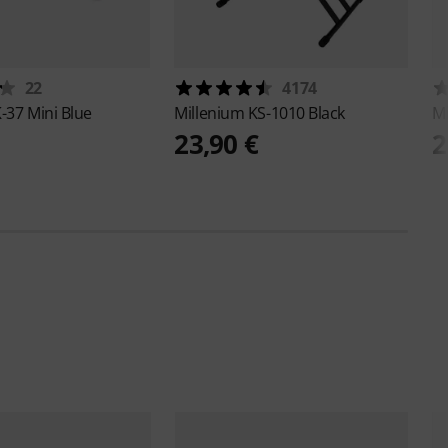
22
4174
-37 Mini Blue
Millenium
KS-1010 Black
M
23,90 €
2