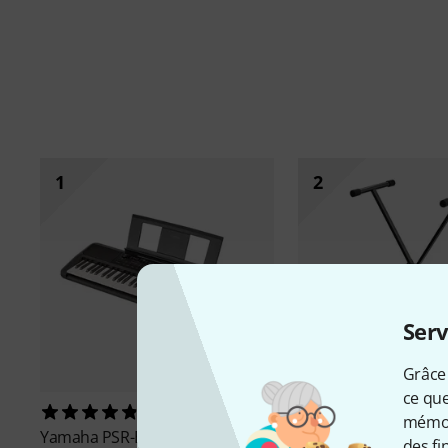
1
2
Serv
Grâce 
ce que
123
4872
mémori
Yamaha
PSR-E383
Millenium
KS-1001
des fi