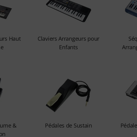
eurs Haut
Claviers Arrangeurs pour
Sé
me
Enfants
Arran
lume &
Pédales de Sustain
Pédale
ion