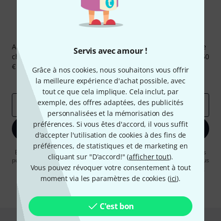
Newsletters Thomann
Abonnez-vous à la newsletter Thomann et, avec un peu de
Servis avec amour !
chance, gagnez l'un des 50 bons d'achat d'une valeur de 50
€ chacun!
Grâce à nos cookies, nous souhaitons vous offrir
Articles inspirants
Deals
Aperçus Thomann
la meilleure expérience d'achat possible, avec
tout ce que cela implique. Cela inclut, par
exemple, des offres adaptées, des publicités
Adresse e-mail
*
personnalisées et la mémorisation des
préférences. Si vous êtes d'accord, il vous suffit
S'inscrire maintenant
d'accepter l'utilisation de cookies à des fins de
préférences, de statistiques et de marketing en
En cliquant sur "S'inscrire maintenant", vous acceptez de recevoir des
cliquant sur "D'accord!" (
afficher tout
).
publicités par e-mail. La désinscription est possible à tout moment. Vous
Vous pouvez révoquer votre consentement à tout
pouvez trouver plus d'informations à ce sujet dans notre
Politique de
confidentialité
.
moment via les paramètres de cookies (
ici
).
* Requis
C'est bon