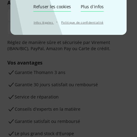
Achetez et payez en toute sécurité
Refuser les cookies
Plus d´infos
·
Infos légales
Politique de confidentialité
Réglez de manière sûre et sécurisée par Virement
(IBAN/BIC), PayPal, Amazon Pay ou Carte de crédit.
Vos avantages
Ga­ran­tie Thomann 3 ans
Garantie 30 jours satisfait ou remboursé
Service de réparation
Conseils d'experts en la matière
Garantie satisfait ou remboursé
Le plus grand stock d'Europe