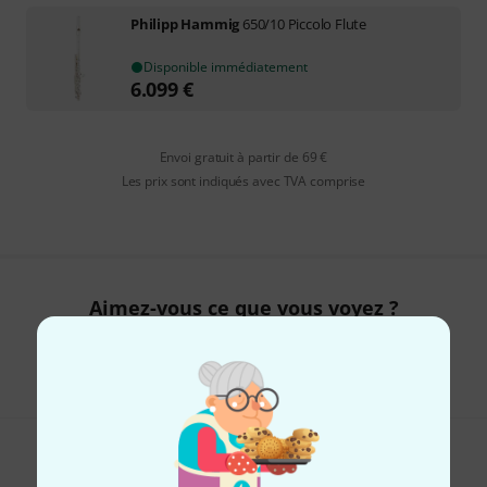
Philipp Hammig
650/10 Piccolo Flute
Disponible immédiatement
6.099
€
Envoi gratuit à partir de 69 €
Les prix sont indiqués avec TVA comprise
Aimez-vous ce que vous voyez ?
Partager
Aide et commentaires