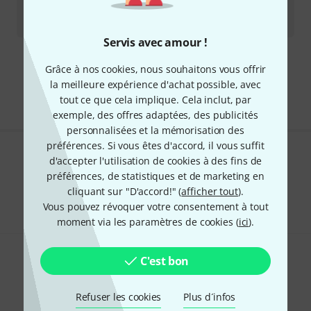
Disponible immédiatement
3.999
€
Servis avec amour !
Envoi gratuit à partir de 69 €
Grâce à nos cookies, nous souhaitons vous offrir
Les prix sont indiqués avec TVA comprise
la meilleure expérience d'achat possible, avec
tout ce que cela implique. Cela inclut, par
exemple, des offres adaptées, des publicités
personnalisées et la mémorisation des
préférences. Si vous êtes d'accord, il vous suffit
d'accepter l'utilisation de cookies à des fins de
Aimez-vous ce que vous voyez ?
préférences, de statistiques et de marketing en
Partager
cliquant sur "D'accord!" (
afficher tout
).
Aide et commentaires
Vous pouvez révoquer votre consentement à tout
moment via les paramètres de cookies (
ici
).
C'est bon
Refuser les cookies
Plus d´infos