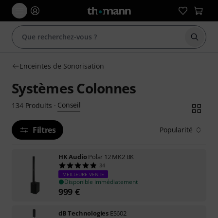
Démarr
Enceintes de Sonorisation
Systèmes Colonnes
Conseil
134
Produits
·
Filtres
Popularité
HK Audio
Polar 12 MK2 BK
34
MEILLEURE VENTE
Disponible immédiatement
999
€
dB Technologies
ES602