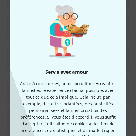
859
€
EV
EVOLVE 30M
38
Disponible immédiatement
1.259
€
Syrincs
D8 Column
35
Disponible immédiatement
385
€
Servis avec amour !
Bose
L1 Pro32 + SUB1
Grâce à nos cookies, nous souhaitons vous offrir
4
la meilleure expérience d'achat possible, avec
Disponible immédiatement
tout ce que cela implique. Cela inclut, par
2.549
€
exemple, des offres adaptées, des publicités
personnalisées et la mémorisation des
dB Technologies
ES1002
préférences. Si vous êtes d'accord, il vous suffit
45
Disponible immédiatement
d'accepter l'utilisation de cookies à des fins de
1.079
€
préférences, de statistiques et de marketing en