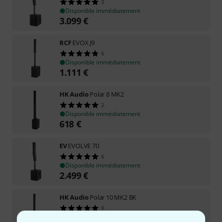
3
Disponible immédiatement
3.099
€
RCF
EVOX J9
6
Disponible immédiatement
1.111
€
HK Audio
Polar 8 MK2
2
Disponible immédiatement
618
€
EV
EVOLVE 70
6
Disponible immédiatement
2.499
€
HK Audio
Polar 10 MK2 BK
9
Disponible immédiatement