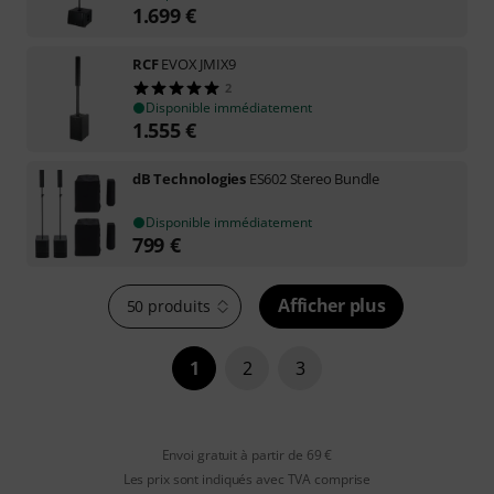
1.699
€
RCF
EVOX JMIX9
2
Disponible immédiatement
1.555
€
dB Technologies
ES602 Stereo Bundle
Disponible immédiatement
799
€
Afficher plus
50 produits
1
2
3
Envoi gratuit à partir de 69 €
Les prix sont indiqués avec TVA comprise