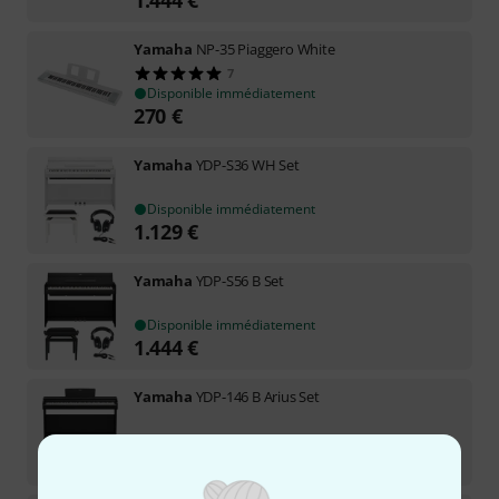
Yamaha
NP-35 Piaggero White
7
Disponible immédiatement
270
€
Yamaha
YDP-S36 WH Set
Disponible immédiatement
1.129
€
Yamaha
YDP-S56 B Set
Disponible immédiatement
1.444
€
Yamaha
YDP-146 B Arius Set
Disponible immédiatement
1.099
€