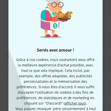
Yamaha
P-525 WH
11
Disponible immédiatement
1.550
€
Yamaha
YDP-S35 WA Arius
1
Disponible immédiatement
854
€
Servis avec amour !
Yamaha
NP-35 Piaggero Black Set
Grâce à nos cookies, nous souhaitons vous offrir
Disponible immédiatement
la meilleure expérience d'achat possible, avec
311
€
tout ce que cela implique. Cela inclut, par
exemple, des offres adaptées, des publicités
Yamaha
YDP-S35 B Set
personnalisées et la mémorisation des
préférences. Si vous êtes d'accord, il vous suffit
Disponible immédiatement
d'accepter l'utilisation de cookies à des fins de
919
€
préférences, de statistiques et de marketing en
cliquant sur "D'accord!" (
afficher tout
).
Yamaha
YDP-S55 WH Set
Vous pouvez révoquer votre consentement à tout