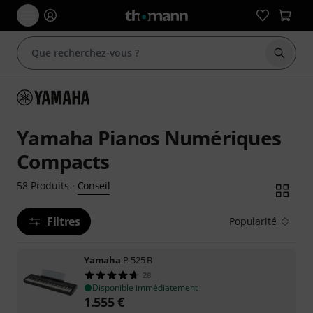
Démarr
Yamaha Pianos Numériques
Compacts
Conseil
58
Produits
·
Filtres
Popularité
Yamaha
P-525 B
28
Disponible immédiatement
1.555
€