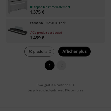
Disponible immédiatement
1.375
€
Yamaha
P-525 B B-Stock
Ce produit est épuisé
1.439
€
Afficher plus
50 produits
1
2
Envoi gratuit à partir de 69 €
Les prix sont indiqués avec TVA comprise