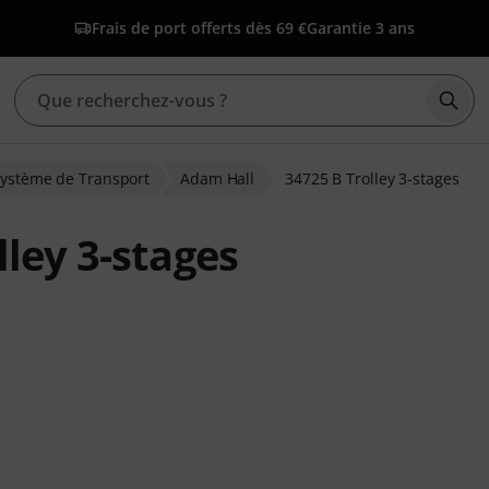
Frais de port offerts dès 69 €
Garantie 3 ans
Déma
ystème de Transport
Adam Hall
34725 B Trolley 3-stages
ley 3-stages
ons clients