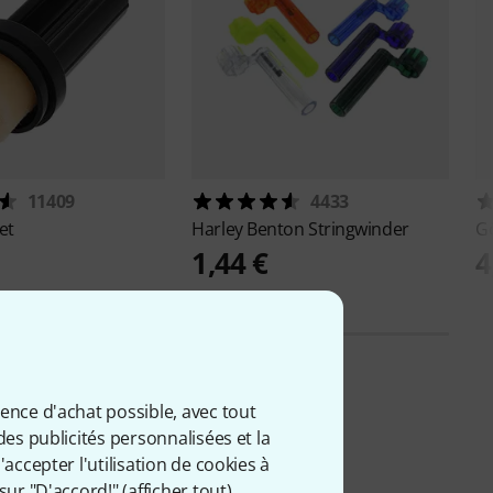
11409
4433
et
Harley Benton
Stringwinder
G
1,44 €
4
ience d'achat possible, avec tout
des publicités personnalisées et la
accepter l'utilisation de cookies à
sur "D'accord!" (
afficher tout
).