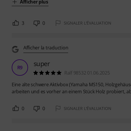
Afficher plus
3
0
SIGNALER L'ÉVALUATION
Afficher la traduction
super
R9
Ralf 98532 01.06.2025
Eine alte schwere Aktivbox (Yamaha MS150, Holzgehäuse) 
arbeiten und es vorher an einem Stück Holz probiert, ab
0
0
SIGNALER L'ÉVALUATION