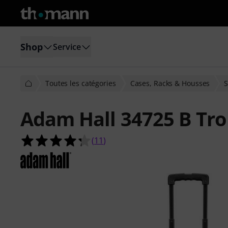
Shop
Service
Toutes les catégories
Cases, Racks & Housses
S
Adam Hall 34725 B Trol
4.3 étoiles sur 5 d'après 11 évaluati
(
11
)