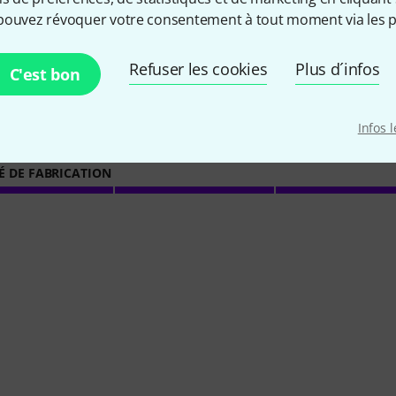
pouvez révoquer votre consentement à tout moment via les p
Refuser les cookies
Plus d´infos
4.3
/ 5
C'est bon
TÉ
Infos 
É DE FABRICATION