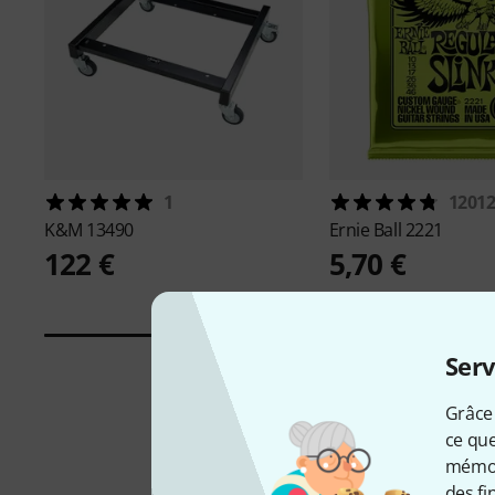
1
1201
K&M
13490
Ernie Ball
2221
122 €
5,70 €
Serv
Grâce 
ce que
mémori
des fi