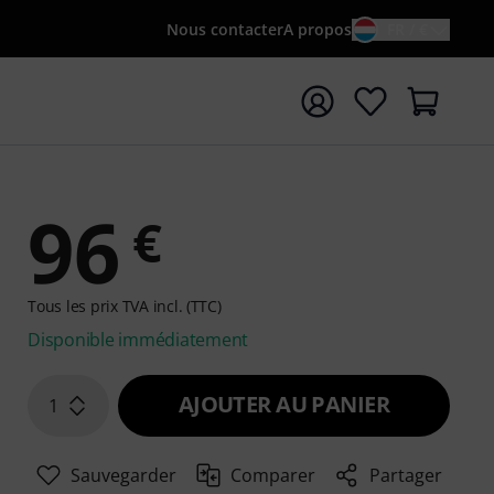
Nous contacter
A propos
FR / €
rrer la recherche avec le terme de recherche {searchTerm
96
€
Tous les prix TVA incl. (TTC)
Disponible immédiatement
AJOUTER AU PANIER
1
Sauvegarder
Comparer
Partager