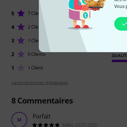
Vous 
5
7 Clients
4
2 Clients
STABILI
3
1 Client
2
0 Clients
QUALIT
1
1 Client
Lignes directrices d'évaluation
8
Commentaires
Parfait
M
Milles 22.07.2025