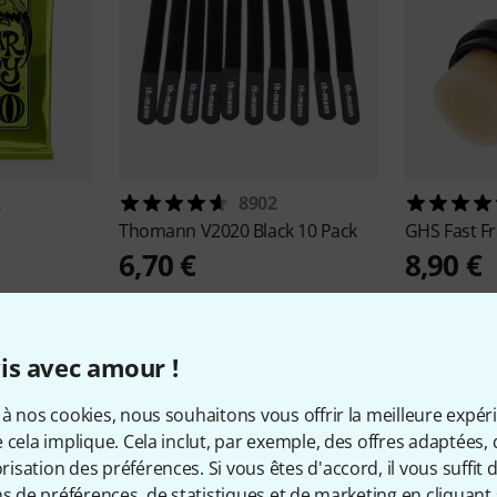
2
8902
Thomann
V2020 Black 10 Pack
GHS
Fast Fr
6,70 €
8,90 €
is avec amour !
à nos cookies, nous souhaitons vous offrir la meilleure expér
 cela implique. Cela inclut, par exemple, des offres adaptées, 
11
Évaluations des clients
sation des préférences. Si vous êtes d'accord, il vous suffit d'
ns de préférences, de statistiques et de marketing en cliquant 