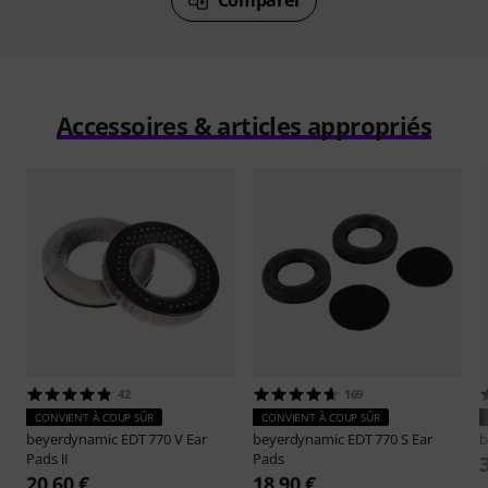
Accessoires & articles appropriés
42
169
CONVIENT À COUP SÛR
CONVIENT À COUP SÛR
beyerdynamic
EDT 770 V Ear
beyerdynamic
EDT 770 S Ear
b
Pads II
Pads
20,60 €
18,90 €