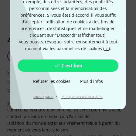
exemple, des offres adaptées, des publicités
Ce résumé est-il utile ?
personnalisées et la mémorisation des
Marquer ce résumé comme utile
Marquer ce résumé comme in
préférences. Si vous êtes d'accord, il vous suffit
d'accepter l'utilisation de cookies à des fins de
préférences, de statistiques et de marketing en
cliquant sur "D'accord!" (
afficher tout
).
2910
Commentaires
Vous pouvez révoquer votre consentement à tout
moment via les paramètres de cookies (
ici
).
Super casque
K
k43r17h 07.01.2022
C'est bon
Son
Refuser les cookies
Plus d´infos
Confort
Qualité de fabrication
·
Infos légales
Politique de confidentialité
positif:
confort, ça entoure bien l'oreille, ça serre bien mais avec
confort, arceaux en metal ça a l'air solide.
Isolation du monde extérieur vraiment totale à partir du
moment où vous lancez le son.