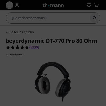
Démarr
Casques studio
beyerdynamic DT-770 Pro 80 Ohm
4.8 étoiles sur 5 d'après 5330 évaluations clients
(
5330
)