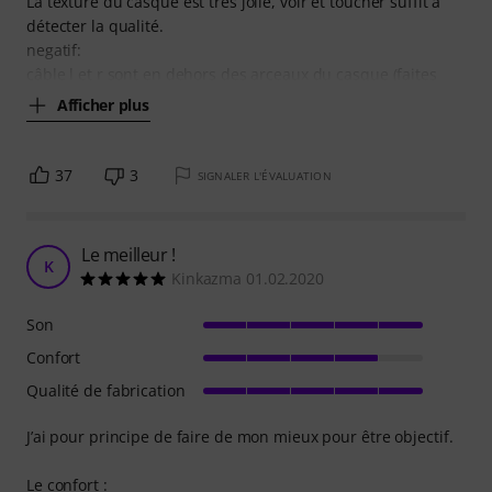
La texture du casque est très jolie, voir et toucher suffit à
détecter la qualité.
negatif:
câble l et r sont en dehors des arceaux du casque (faites
Afficher plus
37
3
SIGNALER L'ÉVALUATION
Le meilleur !
K
Kinkazma 01.02.2020
Son
Confort
Qualité de fabrication
J’ai pour principe de faire de mon mieux pour être objectif.
Le confort :