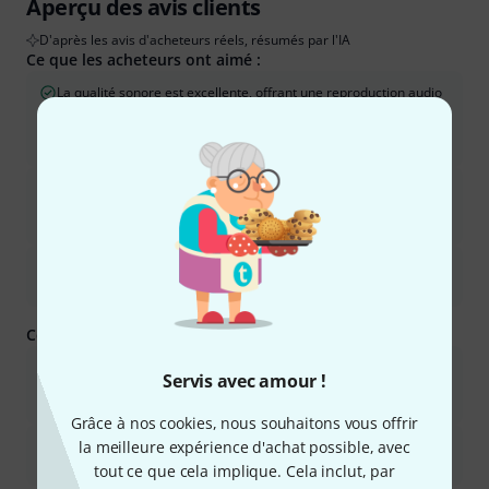
Aperçu des avis clients
D'après les avis d'acheteurs réels, résumés par l'IA
Ce que les acheteurs ont aimé :
La qualité sonore est excellente, offrant une reproduction audio
claire, détaillée et équilibrée, adaptée à diverses utilisations
telles que le monitoring, le mixage et l&#39;écoute
occasionnelle.
Ils offrent un confort exceptionnel, même lors de longues
sessions, grâce à leur conception et à leurs coussinets
d&#39;oreille doux.
La qualité de fabrication est robuste et durable, ce qui laisse
présager une longue durée de vie pour les écouteurs.
Ce que vous devez savoir d'autre :
La version 80 ohms peut avoir un faible volume sonore
Servis avec amour !
lorsqu&#39;elle est connectée directement à des smartphones
ou des tablettes.
Grâce à nos cookies, nous souhaitons vous offrir
la meilleure expérience d'achat possible, avec
Certains utilisateurs ont trouvé les hautes fréquences un peu
trop brillantes, et le câble n&#39;est pas détachable.
tout ce que cela implique. Cela inclut, par