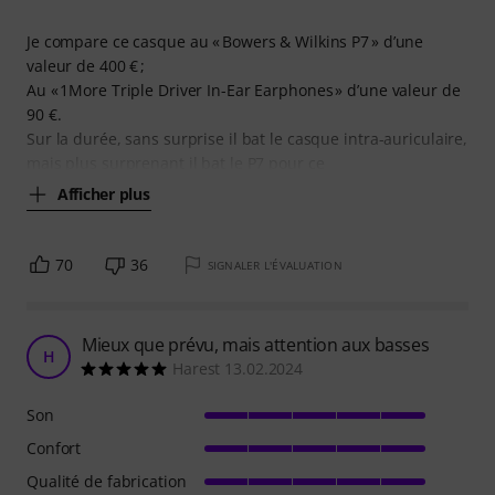
Je compare ce casque au « Bowers & Wilkins P7 » d’une
valeur de 400 € ;
Au « 1More Triple Driver In-Ear Earphones » d’une valeur de
90 €.
Sur la durée, sans surprise il bat le casque intra-auriculaire,
mais plus surprenant il bat le P7 pour ce
Afficher plus
70
36
SIGNALER L'ÉVALUATION
Mieux que prévu, mais attention aux basses
H
Harest 13.02.2024
Son
Confort
Qualité de fabrication