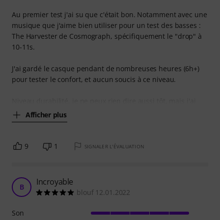
Au premier test j'ai su que c'était bon. Notamment avec une
musique que j'aime bien utiliser pour un test des basses :
The Harvester de Cosmograph, spécifiquement le "drop" à
10-11s.
J'ai gardé le casque pendant de nombreuses heures (6h+)
pour tester le confort, et aucun soucis à ce niveau.
Niveau durabilité, je ne peux rien dire aussi tôt, mais j'ai
Afficher plus
9
1
SIGNALER L'ÉVALUATION
Incroyable
B
blouf 12.01.2022
Son