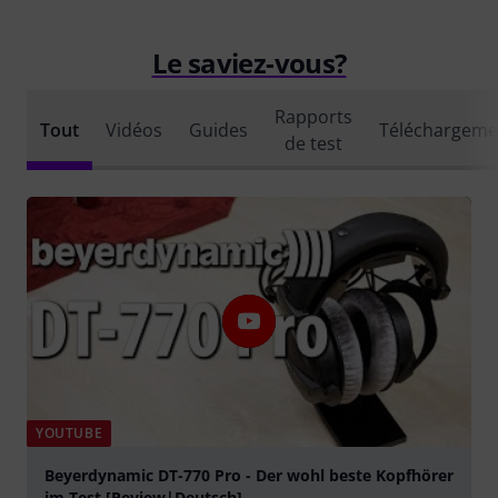
Le saviez-vous?
Rapports
Tout
Vidéos
Guides
Téléchargeme
de test
YOUTUBE
Beyerdynamic DT-770 Pro - Der wohl beste Kopfhörer
im Test [Review|Deutsch]