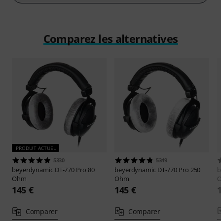
Comparez les alternatives
PRODUIT ACTUEL
5330
5349
beyerdynamic
DT-770 Pro 80
beyerdynamic
DT-770 Pro 250
b
Ohm
Ohm
145 €
145 €
Comparer
Comparer