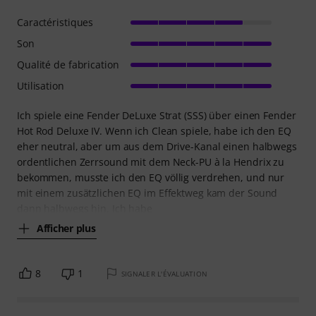
Caractéristiques
Son
Qualité de fabrication
Utilisation
Ich spiele eine Fender DeLuxe Strat (SSS) über einen Fender
Hot Rod Deluxe IV. Wenn ich Clean spiele, habe ich den EQ
eher neutral, aber um aus dem Drive-Kanal einen halbwegs
ordentlichen Zerrsound mit dem Neck-PU à la Hendrix zu
bekommen, musste ich den EQ völlig verdrehen, und nur
mit einem zusätzlichen EQ im Effektweg kam der Sound
dann halbwegs hin. Ich habe
Afficher plus
8
1
SIGNALER L'ÉVALUATION