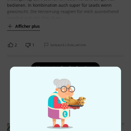
bedienen. In Kombination auch super für Leads wenn
gewünscht. Die Verzerrung reagiert für mich ausreichend
sensibel aufs Vol.-Poti. Gute
Afficher plus
2
1
SIGNALER L'ÉVALUATION
Lire toutes les évaluations
Le saviez-vous?
Tout
Vidéos
Guides
Rapports de test