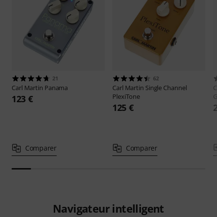
21
62
Carl Martin
Panama
Carl Martin
Single Channel
C
PlexiTone
G
123 €
125 €
Comparer
Comparer
Navigateur intelligent