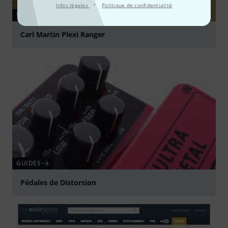
·
Infos légales
Politique de confidentialité
VIDÉO
Carl Martin Plexi Ranger
Jouer
GUIDES
Pédales de Distorsion