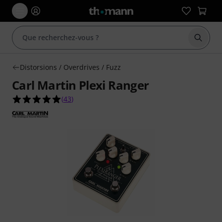
Démarr
Distorsions / Overdrives / Fuzz
Carl Martin Plexi Ranger
4.9 étoiles sur 5 d'après 43 évaluations clients
(
43
)