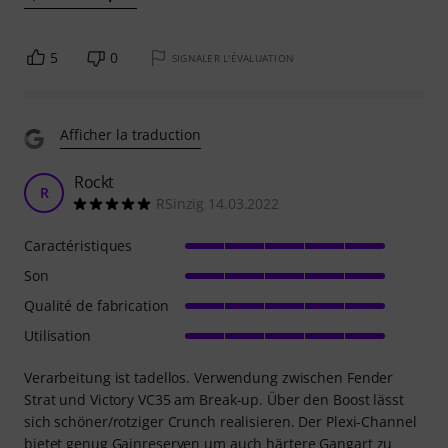
5
0
SIGNALER L'ÉVALUATION
Afficher la traduction
Rockt
R
RSinzig 14.03.2022
Caractéristiques
Son
Qualité de fabrication
Utilisation
Verarbeitung ist tadellos. Verwendung zwischen Fender
Strat und Victory VC35 am Break-up. Über den Boost lässt
sich schöner/rotziger Crunch realisieren. Der Plexi-Channel
bietet genug Gainreserven um auch härtere Gangart zu