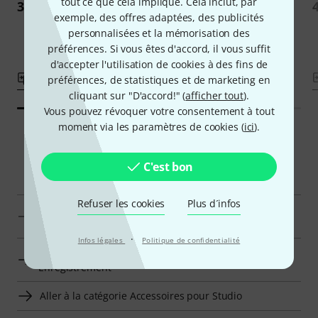
tout ce que cela implique. Cela inclut, par
34 €
9,80 €
exemple, des offres adaptées, des publicités
personnalisées et la mémorisation des
préférences. Si vous êtes d'accord, il vous suffit
d'accepter l'utilisation de cookies à des fins de
Comparer
Comparer
préférences, de statistiques et de marketing en
cliquant sur "D'accord!" (
afficher tout
).
Vous pouvez révoquer votre consentement à tout
moment via les paramètres de cookies (
ici
).
Navigateur intelligent
C'est bon
Refuser les cookies
Plus d´infos
Clearsonic Autres Accessoires pour Enregistrement en
un clin d'oeil
·
Infos légales
Politique de confidentialité
Aller à la catégorie Autres Accessoires pour
Enregistrement
Aller à la catégorie Accessoires pour Studio