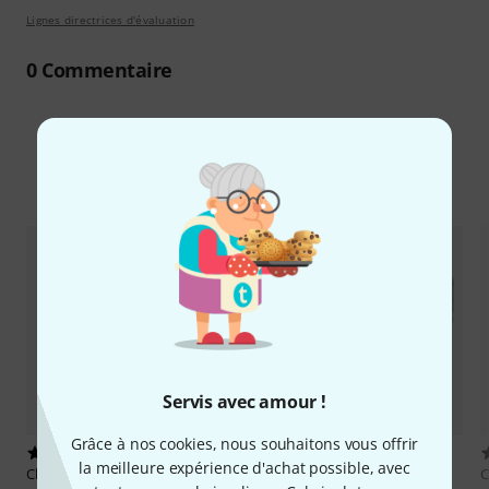
Lignes directrices d'évaluation
0
Commentaire
Comparez les alternatives
Servis avec amour !
Grâce à nos cookies, nous souhaitons vous offrir
1
4
la meilleure expérience d'achat possible, avec
Clearsonic
HF48
Clearsonic
HCNL "H" Channel
C