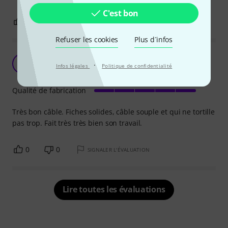
C'est bon
0
0
SIGNALER L'ÉVALUATION
Refuser les cookies
Plus d´infos
Très bon matériel
M
·
Infos légales
Politique de confidentialité
Martintvl 25.03.2021
Qualité de fabrication
Très bon câble. Fiches solides, câble souple et qui ne tortille
pas trop. Fait très très bien son travail.
0
0
SIGNALER L'ÉVALUATION
Lire toutes les évaluations