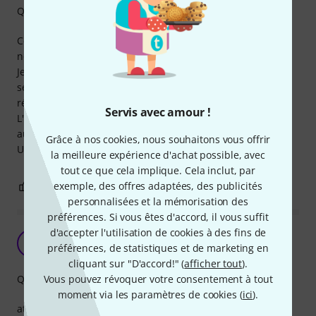
Qualité de fabrication
Ce câble du constructeur allemand que j'ai utilisé à de
nombreuses reprises en sonorisation est solide.
Je n'ai pas eu de problèmes avec les connecteurs, qui me
semblent pas moins bon que les connecteurs les plus
réputés de la marque.
Servis avec amour !
L'isolation des parasites est bonne, la qualité générale est
au rendez-vous.
Grâce à nos cookies, nous souhaitons vous offrir
Un très bon rapport qualité prix.
la meilleure expérience d'achat possible, avec
tout ce que cela implique. Cela inclut, par
exemple, des offres adaptées, des publicités
2
0
SIGNALER L'ÉVALUATION
personnalisées et la mémorisation des
préférences. Si vous êtes d'accord, il vous suffit
d'accepter l'utilisation de cookies à des fins de
PB
Privel B 10.08.2021
préférences, de statistiques et de marketing en
cliquant sur "D'accord!" (
afficher tout
).
Vous pouvez révoquer votre consentement à tout
Qualité de fabrication
moment via les paramètres de cookies (
ici
).
attention aux fiches xlr pas simple a réutiliser