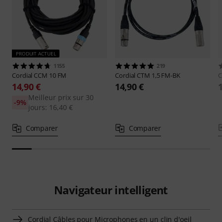
PRODUIT ACTUEL
1155
219
Cordial
CCM 10 FM
Cordial
CTM 1,5 FM-BK
C
14,90 €
14,90 €
Meilleur prix sur 30
-9%
jours: 16,40 €
Comparer
Comparer
Navigateur intelligent
Cordial Câbles pour Microphones en un clin d'oeil