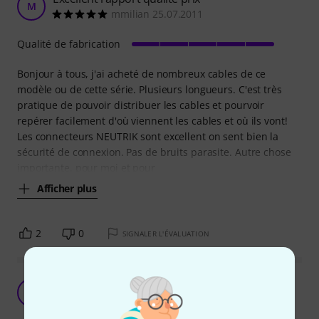
M
mmilian 25.07.2011
Qualité de fabrication
Bonjour à tous, j'ai acheté de nombreux cables de ce
modèle ou de cette série. Plusieurs longueurs. C'est très
pratique de pouvoir distribuer les cables et pourvoir
repérer facilement d'où viennent les cables et où ils vont!
Les connecteurs NEUTRIK sont excellent on sent bien la
sécurité de connexion. Pas de bruits parasite. Autre chose
importante, pour moi et pour
Afficher plus
2
0
SIGNALER L'ÉVALUATION
Un bon cable tout terrain
GR
Guy R. 20.05.2011