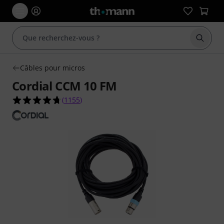
Démarr
Câbles pour micros
Cordial CCM 10 FM
4.7 étoiles sur 5 d'après 1155 évaluations clients
(
1155
)