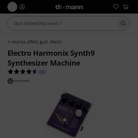
Démarr
Autres effets guit. électr.
Electro Harmonix Synth9
Synthesizer Machine
4.6 étoiles sur 5 d'après 56 évaluations clients
(
56
)