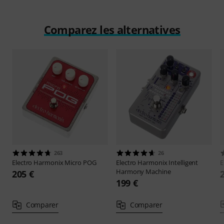
Comparez les alternatives
263
26
Electro Harmonix
Micro POG
Electro Harmonix
Intelligent
E
Harmony Machine
205 €
199 €
Comparer
Comparer