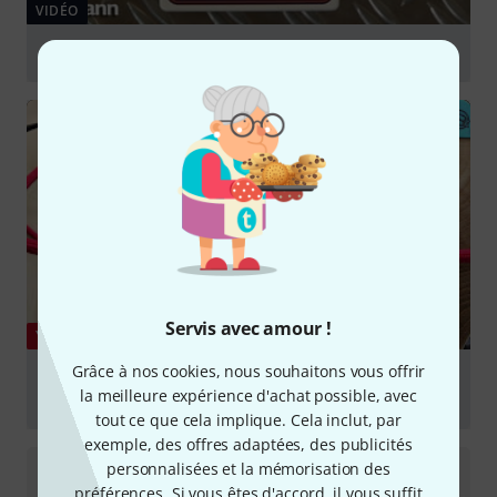
VIDÉO
Electro Harmonix Synth9 Synthesizer Machine
Jouer
Servis avec amour !
YOUTUBE
Grâce à nos cookies, nous souhaitons vous offrir
Electro-Harmonix Synth9 | 9 synth sounds in 9
la meilleure expérience d'achat possible, avec
minutes
tout ce que cela implique. Cela inclut, par
Jouer
exemple, des offres adaptées, des publicités
personnalisées et la mémorisation des
préférences. Si vous êtes d'accord, il vous suffit