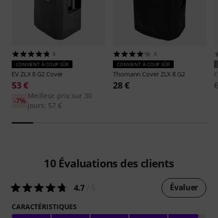
5
5
CONVIENT À COUP SÛR
CONVIENT À COUP SÛR
EV
ZLX 8 G2 Cover
Thomann
Cover ZLX 8 G2
53 €
28 €
Meilleur prix sur 30
-7%
jours: 57 €
10
Évaluations des clients
Évaluer
4.7
/ 5
CARACTÉRISTIQUES