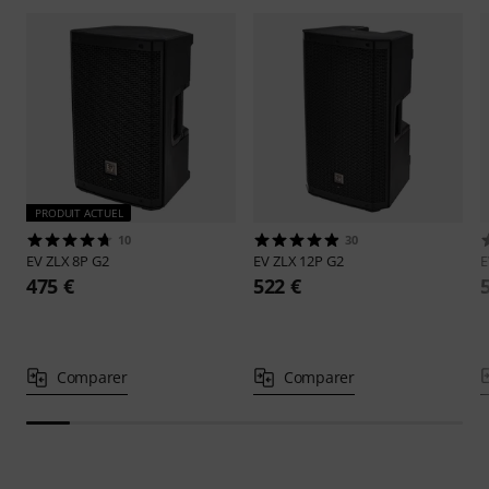
PRODUIT ACTUEL
10
30
EV
ZLX 8P G2
EV
ZLX 12P G2
475 €
522 €
Comparer
Comparer