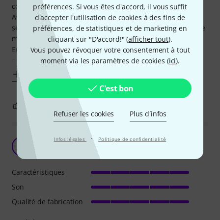
considérablement améliorée !
préférences. Si vous êtes d'accord, il vous suffit
Avant, c'était les "façades" placée derrière nous qui
d'accepter l'utilisation de cookies à des fins de
servaient de retours et nous avions l'impression que tout le
préférences, de statistiques et de marketing en
monde était content…
cliquant sur "D'accord!" (
afficher tout
).
Erreur ! Rien ne vaut un bon bain de pied qui sonne
Vous pouvez révoquer votre consentement à tout
correctement et ce EV ZLX 8P fait le job
moment via les paramètres de cookies (
ici
).
Afficher plus
C'est bon
1
0
SIGNALER L'ÉVALUATION
Refuser les cookies
Plus d´infos
·
Infos légales
Politique de confidentialité
Superbe enceinte
S
Steph68800 03.11.2025
Caractéristiques
Son
Qualité de fabrication