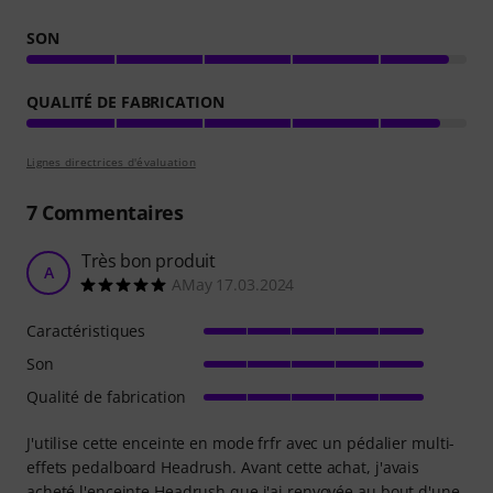
SON
QUALITÉ DE FABRICATION
Lignes directrices d'évaluation
7
Commentaires
Très bon produit
A
AMay 17.03.2024
Caractéristiques
Son
Qualité de fabrication
J'utilise cette enceinte en mode frfr avec un pédalier multi-
effets pedalboard Headrush. Avant cette achat, j'avais
acheté l'enceinte Headrush que j'ai renvoyée au bout d'une