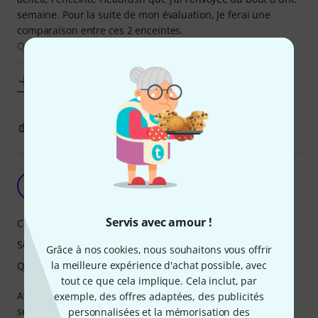
semaine. Pour la suite de mon évaluation, Je ferai une
comparaison entre ces 2 enceintes.
Qualité de fabrication, le plastique de l'Ev est de meilleur
qualité ( la Headrush rien que de la
Afficher plus
23
3
SIGNALER L'ÉVALUATION
Idéal comme retour !
F
Fuzzguzz 30.06.2026
Servis avec amour !
Caractéristiques
Son
Grâce à nos cookies, nous souhaitons vous offrir
la meilleure expérience d'achat possible, avec
Qualité de fabrication
tout ce que cela implique. Cela inclut, par
Avec mon groupe, nous en avons acheté deux qui nous
exemple, des offres adaptées, des publicités
servent de retour et la qualité de chant s'est
personnalisées et la mémorisation des