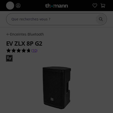
Démarr
Enceintes Bluetooth
EV ZLX 8P G2
4.7 étoiles sur 5 d'après 10 évaluations clients
(
10
)