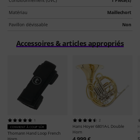
Conditionnement (UVC)
1 Pièce(s)
Matériau
Maillechort
Pavillon dévissable
Non
Accessoires & articles appropriés
1
2
Hans Hoyer
6801A-L Double
H
CONVIENT À COUP SÛR
Horn
H
Thomann
Hand Loop French
4 999 €
Horn