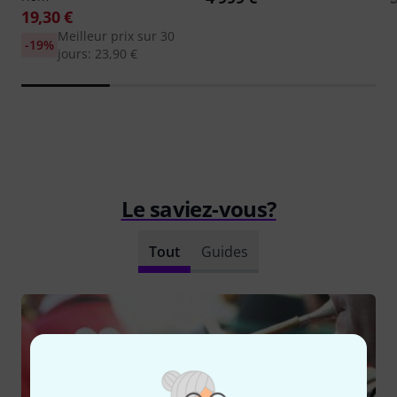
19,30 €
Meilleur prix sur 30
-19%
jours: 23,90 €
Le saviez-vous?
Tout
Guides