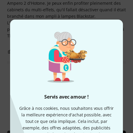
Ampero 2 d'Hotone. Je peux enfin profiter pleinement des
cabinets du multi-effets, qu'il fallait désactiver quand il était
branché dans mon ampli à lampes Blackstar.
L'enceinte peut être positionné en bain de pied. Trois
potards suffisent amplement. Bref, que du bonheur ! Merci
Thomann.
7
0
SIGNALER L'ÉVALUATION
Lire toutes les évaluations
Servis avec amour !
Le saviez-vous?
Grâce à nos cookies, nous souhaitons vous offrir
la meilleure expérience d'achat possible, avec
Tout
Guides
Téléchargements
tout ce que cela implique. Cela inclut, par
exemple, des offres adaptées, des publicités