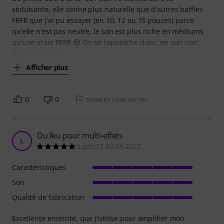
séduisante, elle sonne plus naturelle que d'autres baffles
FRFR que j'ai pu essayer (en 10, 12 ou 15 pouces) parce
qu'elle n'est pas neutre, le son est plus riche en médiums
qu'une vraie FRFR 😅 On se rapproche donc, en son clair,
d'un vrai ampli
Afficher plus
0
0
SIGNALER L'ÉVALUATION
Du feu pour multi-effets
L
Ludic72 03.09.2022
Caractéristiques
Son
Qualité de fabrication
Excellente enceinte, que j'utilise pour amplifier mon