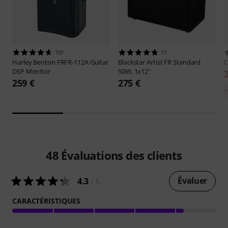
157
11
Harley Benton
FRFR-112A Guitar
Blackstar
Artist FR Standard
O
DSP Monitor
50W, 1x12"
259 €
275 €
48
Évaluations des clients
Évaluer
4.3
/ 5
CARACTÉRISTIQUES