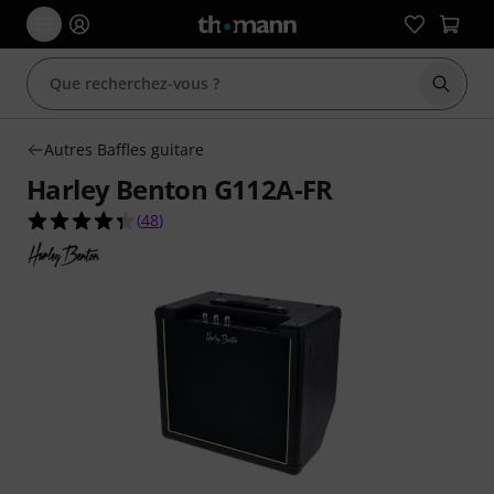
Démarr
Autres Baffles guitare
Harley Benton G112A-FR
4.3 étoiles sur 5 d'après 48 évaluations clients
(
48
)