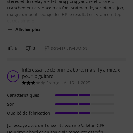
stéréo et du delay à effet ping pong gauche et droite...
Franchement ces enceintes font vraiment hyper bien le job,
malgré un petit rôdage des HP le résultat est vraiment top
et très simple
Afficher plus
6
0
SIGNALER L'ÉVALUATION
Intéressante de prime abord, mais il y a mieux
pour la guitare
FA
François At 15.11.2025
Caractéristiques
Son
Qualité de fabrication
J'ai essayé avec un Tonex et avec une Valeton GP5.
De prime abord et en son clair l'enceinte est très