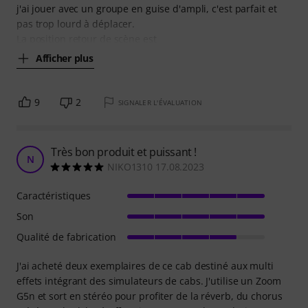
j'ai jouer avec un groupe en guise d'ampli, c'est parfait et
pas trop lourd à déplacer.
La position retour de scène est
Afficher plus
9
2
SIGNALER L'ÉVALUATION
Très bon produit et puissant !
N
NIKO1310 17.08.2023
Caractéristiques
Son
Qualité de fabrication
J'ai acheté deux exemplaires de ce cab destiné aux multi
effets intégrant des simulateurs de cabs. J'utilise un Zoom
G5n et sort en stéréo pour profiter de la réverb, du chorus