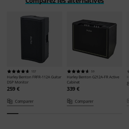
Comparez les alternatives
157
59
Harley Benton
FRFR-112A Guitar
Harley Benton
G212A-FR Active
H
DSP Monitor
Cabinet
259 €
339 €
Comparer
Comparer