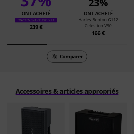
37%
23%
ONT ACHETÉ
ONT ACHETÉ
Harley Benton G112
EXACTEMENT CE PRODUIT
Celestion V30
239 €
166 €
Comparer
Accessoires & articles appropriés