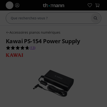
Démarr
Accessoires pianos numériques
Kawai PS-154 Power Supply
4.8 étoiles sur 5 d'après 13 évaluations clients
(
13
)