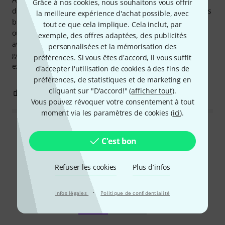
Grâce à nos cookies, nous souhaitons vous offrir
d'alimentations génériques sans marque, car elles sont très
la meilleure expérience d'achat possible, avec
bruyantes. Celle-ci est silencieuse et de haute qualité, peu
tout ce que cela implique. Cela inclut, par
ou pas de bruit. La mienne était allumée presque 5 ans
exemple, des offres adaptées, des publicités
avant de tomber en panne. Le service Thomman a été très
personnalisées et la mémorisation des
gentil et l'a changée sous garantie. C'était une très bonne
préférences. Si vous êtes d'accord, il vous suffit
expérience avec le support et aussi avec le produit Kawai.
d'accepter l'utilisation de cookies à des fins de
préférences, de statistiques et de marketing en
cliquant sur "D'accord!" (
afficher tout
).
3
0
SIGNALER L'ÉVALUATION
Vous pouvez révoquer votre consentement à tout
moment via les paramètres de cookies (
ici
).
Lire toutes les évaluations
C'est bon
Refuser les cookies
Plus d´infos
Le saviez-vous?
·
Infos légales
Politique de confidentialité
Tout
Guides