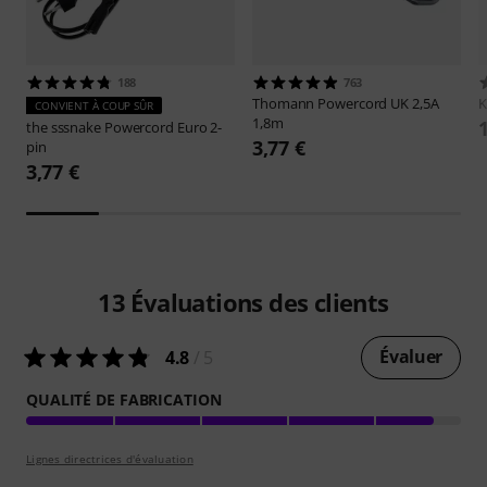
188
763
Thomann
Powercord UK 2,5A
K
CONVIENT À COUP SÛR
1,8m
the sssnake
Powercord Euro 2-
3,77 €
pin
3,77 €
13
Évaluations des clients
Évaluer
4.8
/ 5
QUALITÉ DE FABRICATION
Lignes directrices d'évaluation