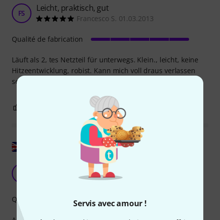
Leicht, praktisch, gut
FS
Francesco S. 01.03.2013
Qualité de fabrication
Läuft als 2, tes Netzteil für unterwegs. Klein., leicht, keine
Hitzeentwicklung, robist. Kann mich voll draus verlassen
seit 6 Monaten
0
0
SIGNALER L'ÉVALUATION
Afficher l'original
Je travaille depuis près de 5 ans 24h/24 et 7j/7
R
Roook 06.02.2019
Qualité de fabrication
Servis avec amour !
Alimentation de très bonne qualité. N'achetez pas