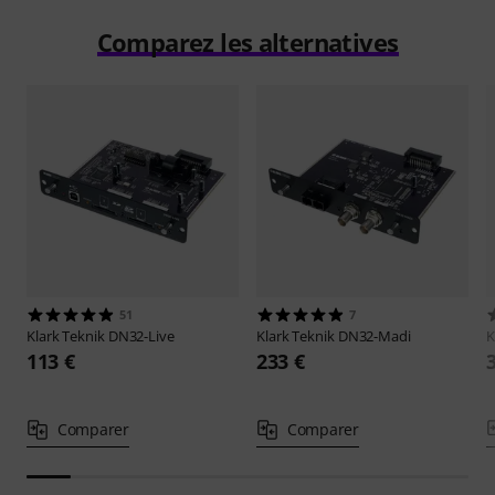
Comparez les alternatives
51
7
Klark Teknik
DN32-Live
Klark Teknik
DN32-Madi
K
113 €
233 €
Comparer
Comparer