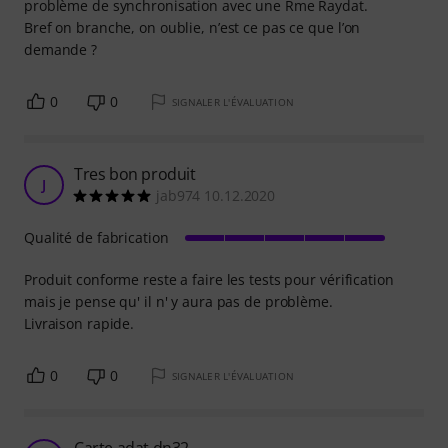
problème de synchronisation avec une Rme Raydat.
Bref on branche, on oublie, n’est ce pas ce que l’on
demande ?
0
0
SIGNALER L'ÉVALUATION
Tres bon produit
J
jab974 10.12.2020
Qualité de fabrication
Produit conforme reste a faire les tests pour vérification
mais je pense qu' il n' y aura pas de problème.
Livraison rapide.
0
0
SIGNALER L'ÉVALUATION
Carte adat dn32