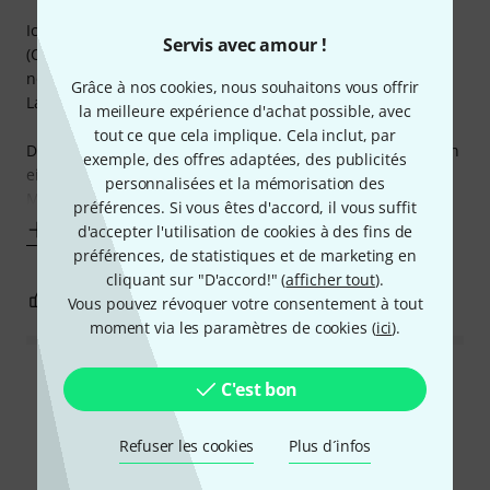
Ich habe mir das Adat Modul zugelegt, um meine DAWs
Servis avec amour !
(Cubase und Cantabile) über mein betagtes aber immer
noch hervorragendes RME Muliface auch mit niedriger
Grâce à nos cookies, nous souhaitons vous offrir
Latenz an meinen Midas M32R zu koppeln.
la meilleure expérience d'achat possible, avec
tout ce que cela implique. Cela inclut, par
Der Einbau war in 2 Minuten erledigt und die Konfiguration
exemple, des offres adaptées, des publicités
ein Kinderspiel. Besonders erfreulich für mich war die
personnalisées et la mémorisation des
Möglichkeit direkt per Word-Clock zu
préférences. Si vous êtes d'accord, il vous suffit
Afficher plus
d'accepter l'utilisation de cookies à des fins de
préférences, de statistiques et de marketing en
cliquant sur "D'accord!" (
afficher tout
).
0
0
SIGNALER L'ÉVALUATION
Vous pouvez révoquer votre consentement à tout
moment via les paramètres de cookies (
ici
).
Lire toutes les évaluations
C'est bon
Refuser les cookies
Plus d´infos
Le saviez-vous?