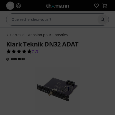
Démarr
Cartes d'Extension pour Consoles
Klark Teknik DN32 ADAT
5.0 étoiles sur 5 d'après 17 évaluations clients
(
17
)