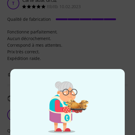
T
ttbttb 10.02.2023
Qualité de fabrication
Fonctionne parfaitement.
Aucun décrochement.
Correspond à mes attentes.
Prix très correct.
Expédition raide.
0
0
SIGNALER L'ÉVALUATION
Afficher la traduction
EINFACH UND GUT
B
Brausebär 03.12.2019
Qualité de fabrication