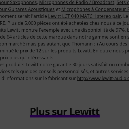
pour Saxophones
,
Microphones de Radio / Broadcast
,
Sets 
ur Guitares Acoustiques
et
Microphones à Condensateur 
oment serait l'article
Lewitt LCT 040 MATCH stereo pair
. Le
URE
. Plus de 5.000 pièces ont été achetées chez nous à ce jou
uits Lewitt montre l´exemple avec une disponibilité de 97%, 
 de 64 articles de cette marque dans notre gamme sont en s
bon marché mais pas autant que Thomann :-) Au cours des 9
inué le prix de 12 sur les produits Lewitt. En outre nous 
prix plus qu’intéressants.
es produits Lewitt notre garantie 30 jours satisfait ou remb
s tels que des conseils personnalisés, et autres services su
d'informations sur le fabricant sur
http://www.lewitt-audio
Plus sur Lewitt