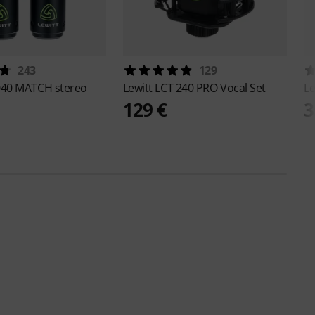
243
129
040 MATCH stereo
Lewitt
LCT 240 PRO Vocal Set
Le
129 €
3