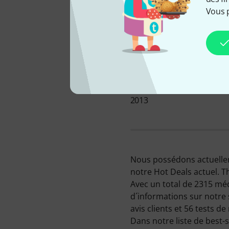
Vous 
CHEZ NOUS DEPUIS
2013
Nous possédons actuelleme
notre Hot Deals actuel. 
Avec un total de 2315 méd
d´informations sur notre 
avis clients et 56 tests d
Dans notre liste de best-s