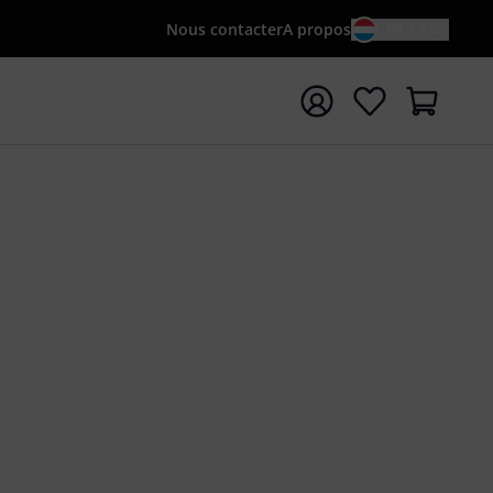
Nous contacter
A propos
FR / €
rrer la recherche avec le terme de recherche {searchTerm