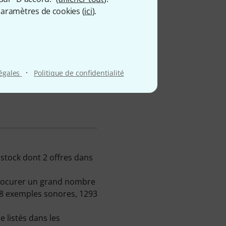
aramètres de cookies (
ici
).
·
légales
Politique de confidentialité
 stock dont 2 offres dans
 procurer un grand nombre
98 exemples sonores, 1293
e listés dans les