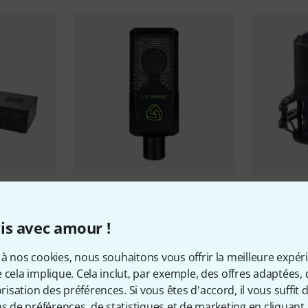
 940 B-
Lewitt
LCT 240 PRO BK B-Stock
Lewitt
LCT 
88 €
242 €
is avec amour !
à nos cookies, nous souhaitons vous offrir la meilleure expér
 cela implique. Cela inclut, par exemple, des offres adaptées, 
sation des préférences. Si vous êtes d'accord, il vous suffit d'
ns de préférences, de statistiques et de marketing en cliquant 