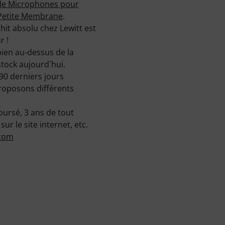
de Microphones pour
Petite Membrane
.
 hit absolu chez Lewitt est
r !
bien au-dessus de la
tock aujourd´hui.
0 derniers jours
proposons différents
oursé, 3 ans de tout
r le site internet, etc.
.com