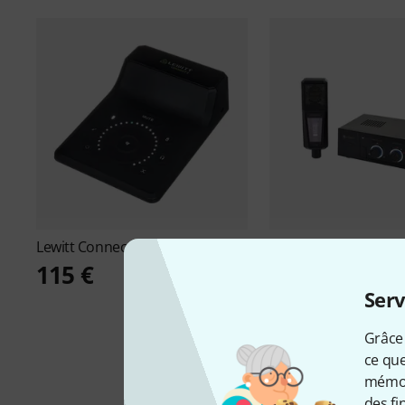
Lewitt
Connect 2 B-Stock
Lewitt
Authentica LCT
Stock
115 €
1 199 €
Serv
Grâce 
ce que
mémori
des fi