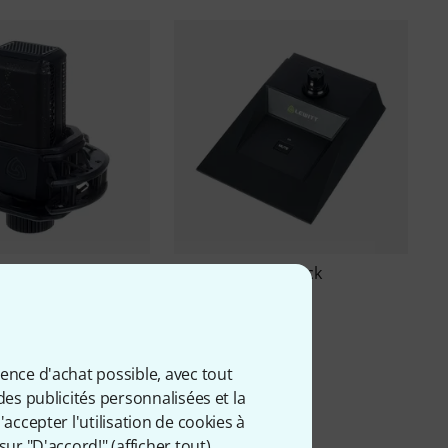
440 PURE B-Stock
Lewitt
B70AS B-Stock
88 €
ience d'achat possible, avec tout
des publicités personnalisées et la
accepter l'utilisation de cookies à
sur "D'accord!" (
afficher tout
).