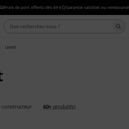
Frais de port offerts dès 69 €
Garantie satisfait ou remboursé
Déma
Lewitt
t
 constructeur
60+
produit(s)