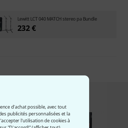
Lewitt LCT 040 MATCH stereo pa Bundle
232 €
t acheté ceci
ience d'achat possible, avec tout
des publicités personnalisées et la
accepter l'utilisation de cookies à
sur "D'accord!" (
afficher tout
).