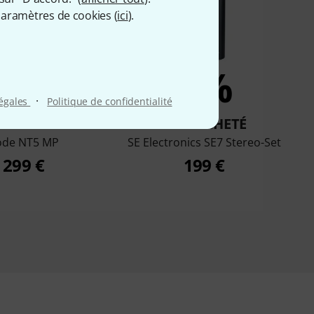
aramètres de cookies (
ici
).
5%
4%
·
légales
Politique de confidentialité
T ACHETÉ
ONT ACHETÉ
ode NT5 MP
SE Electronics SE7 Stereo-Set
299 €
199 €