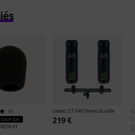
iés
Lewitt
LCT 040 Stereo Bundle
18
219 €
Gr
 COUP SÛR
3
r
MZW 41