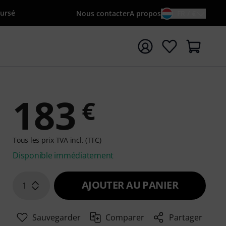
oursé
Nous contacter
A propos
FR / €
rrer la recherche avec le terme de recherche {searchTerm
183
€
Tous les prix TVA incl. (TTC)
Disponible immédiatement
AJOUTER AU PANIER
1
Sauvegarder
Comparer
Partager