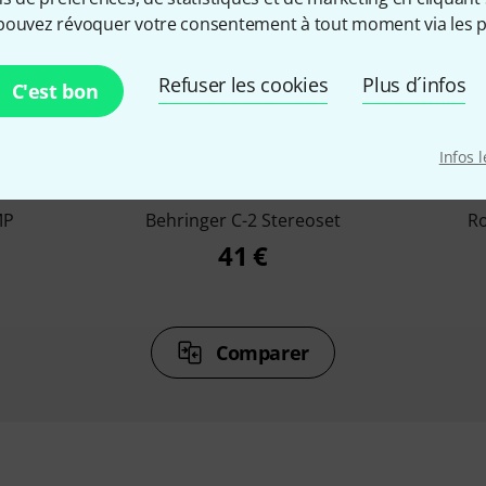
pouvez révoquer votre consentement à tout moment via les p
Refuser les cookies
Plus d´infos
C'est bon
%
6%
Infos 
ETÉ
ONT ACHETÉ
ON
MP
Behringer C-2 Stereoset
R
41 €
Comparer