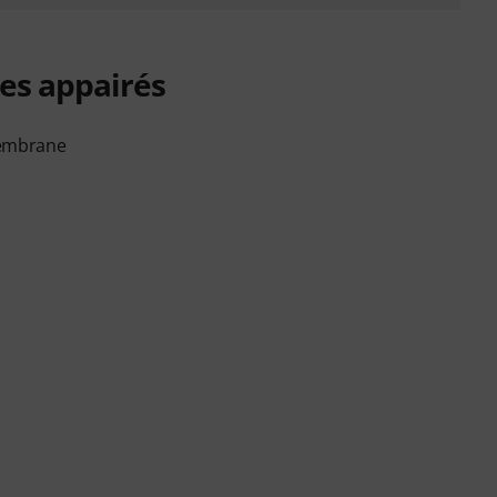
es appairés
membrane