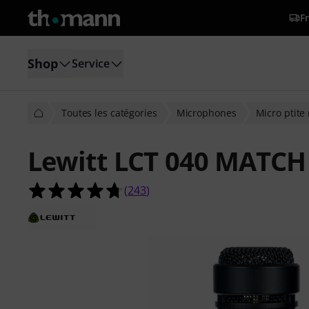
Fr
Shop
Service
Toutes les catégories
Microphones
Micro ptit
Lewitt LCT 040 MATCH 
4.7 étoiles sur 5 d'après 243 évaluat
(
243
)