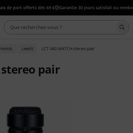
ais de port offerts dès 69 €
Garantie 30 jours satisfait ou remb
Déma
e memb.
Lewitt
LCT 040 MATCH stereo pair
stereo pair
ions clients