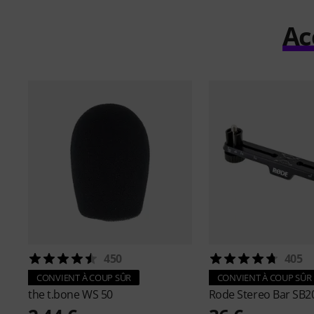
Ac
450
405
CONVIENT À COUP SÛR
CONVIENT À COUP SÛR
the t.bone
WS 50
Rode
Stereo Bar SB2