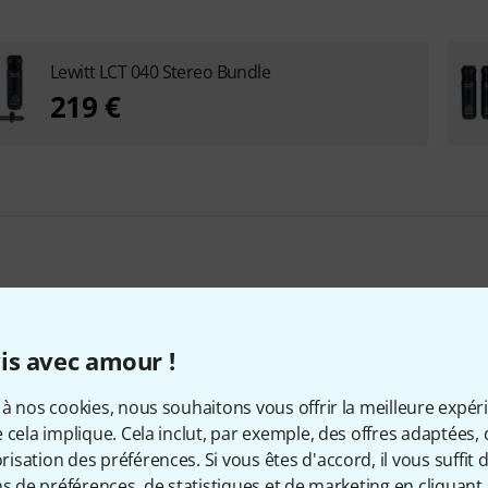
Lewitt LCT 040 Stereo Bundle
219 €
is avec amour !
qui ont regardé ce produit on
à nos cookies, nous souhaitons vous offrir la meilleure expér
 cela implique. Cela inclut, par exemple, des offres adaptées, 
sation des préférences. Si vous êtes d'accord, il vous suffit d'
ns de préférences, de statistiques et de marketing en cliquant 