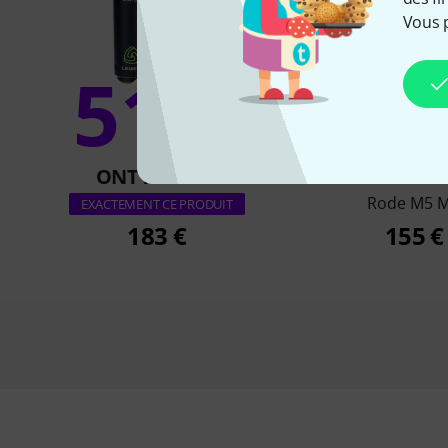
Vous 
51%
8
ONT ACHETÉ
ONT ACH
Rode M5 
EXACTEMENT CE PRODUIT
183 €
155 €