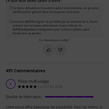
Ce que vous devez savoir d'autre :
Certains utilisateurs trouvent la pince encombrante, ce qui peut
s&#39;avérer gênant dans les espaces restreints.
La pince d&#39;origine ne possède pas le mécanisme à cliquet
présent sur certaines alternatives moins chères, et
l&#39;adaptateur triangulaire pour surfaces planes peut
facilement se perdre.
Ce résumé est-il utile ?
Marquer ce résumé comme utile
Marquer ce résumé comme in
491
Commentaires
Pince multi usage
L
Ly-P 07.09.2020
Qualité de fabrication
Cette pince offre beaucoup de possibilité. Voici les miens, si