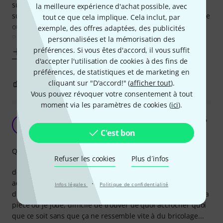
supporte 15kg (ça c'est sur le papier mais ne craint pas la
la meilleure expérience d'achat possible, avec
surcharge). Pour peu qu'il soit équipé d'un tenon tête ronde
tout ce que cela implique. Cela inclut, par
ou héxagonale (surtout pour les têtes mobiles..) et hop !
exemple, des offres adaptées, des publicités
Parfait et Manfrotto
personnalisées et la mémorisation des
préférences. Si vous êtes d'accord, il vous suffit
Afficher plus
d'accepter l'utilisation de cookies à des fins de
préférences, de statistiques et de marketing en
cliquant sur "D'accord!" (
afficher tout
).
0
0
SIGNALER L'ÉVALUATION
Vous pouvez révoquer votre consentement à tout
moment via les paramètres de cookies (
ici
).
A bien répondu à mon besoin de fixer un PAR56
S
SteveModulus 29.09.2011
C'est bon
Qualité de fabrication
Refuser les cookies
Plus d´infos
des tubes qui passent à travers votre local de répète ?
accrochez-y vos éclairages !!!
·
Infos légales
Politique de confidentialité
d'anciens conduits d'eau chaude de chauffage traversent la
pièce où je joue, difficile de trouver de quoi accrocher quoi
que ce soit sans que ça ne ressemble vite à du bricolage...