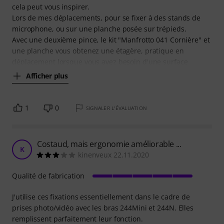
cela peut vous inspirer.
Lors de mes déplacements, pour se fixer à des stands de
microphone, ou sur une planche posée sur trépieds.
Avec une deuxième pince, le kit "Manfrotto 041 Cornière" et
une planche vous obtenez une étagère, pratique en
déplacement lorsque vous avez besoin d'une surface
Afficher plus
1
0
SIGNALER L'ÉVALUATION
Costaud, mais ergonomie améliorable ...
K
kinenveux 22.11.2020
Qualité de fabrication
J'utilise ces fixations essentiellement dans le cadre de
prises photo/vidéo avec les bras 244Mini et 244N. Elles
remplissent parfaitement leur fonction.