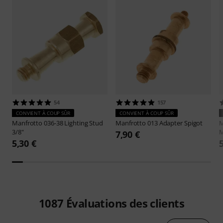
54
157
CONVIENT À COUP SÛR
CONVIENT À COUP SÛR
Manfrotto
036-38 Lighting Stud
Manfrotto
013 Adapter Spigot
M
3/8"
M
7,90 €
5,30 €
1087
Évaluations des clients