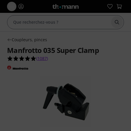
Démarr
Coupleurs, pinces
Manfrotto 035 Super Clamp
4.9 étoiles sur 5 d'après 1087 évaluations clients
(
1087
)