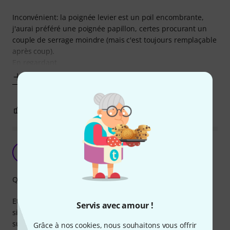
Inconvénient: la poignée levier est un poil encombrante,
j'aurai préféré une poignée papillon, certes procurant un
couple de serrage moindre (mais c'est toujours remplaçable
après coup).
En regardant
Afficher plus
0
0
SIGNALER L'ÉVALUATION
Mad'gic Manfrotto 035 Super Clamp !
D
dJwhY 10.12.2021
Qualité de fabrication
Et bien voilà un clamp qui sait s'adapter à toutes les
Servis avec amour !
situations ! Peu importe le diamètre de votre tube (ou
surface plate entre 13 et 55 mm) il mort très fort et
Grâce à nos cookies, nous souhaitons vous offrir