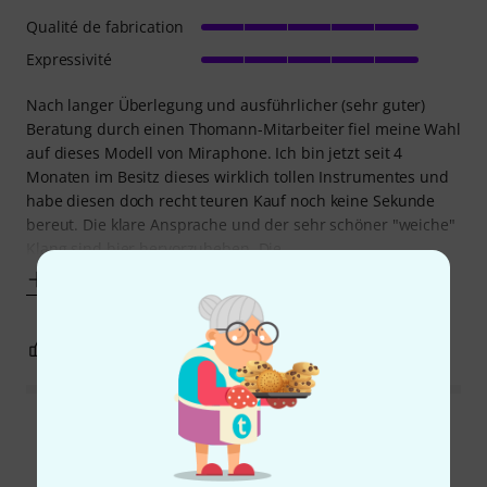
Qualité de fabrication
Expressivité
Nach langer Überlegung und ausführlicher (sehr guter)
Beratung durch einen Thomann-Mitarbeiter fiel meine Wahl
auf dieses Modell von Miraphone. Ich bin jetzt seit 4
Monaten im Besitz dieses wirklich tollen Instrumentes und
habe diesen doch recht teuren Kauf noch keine Sekunde
bereut. Die klare Ansprache und der sehr schöner "weiche"
Klang sind hier hervorzuheben. Die
Afficher plus
0
0
SIGNALER L'ÉVALUATION
Lire toutes les évaluations