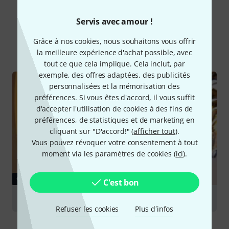
Le saviez-vous?
Servis avec amour !
Grâce à nos cookies, nous souhaitons vous offrir
Tout
Guides
la meilleure expérience d'achat possible, avec
tout ce que cela implique. Cela inclut, par
exemple, des offres adaptées, des publicités
personnalisées et la mémorisation des
préférences. Si vous êtes d'accord, il vous suffit
d'accepter l'utilisation de cookies à des fins de
préférences, de statistiques et de marketing en
cliquant sur "D'accord!" (
afficher tout
).
Vous pouvez révoquer votre consentement à tout
moment via les paramètres de cookies (
ici
).
GUIDES
C'est bon
Tenor- und Baritonhörner
Refuser les cookies
Plus d´infos