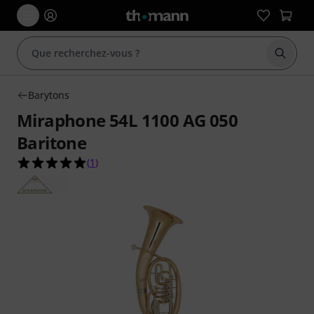
Démarr
Barytons
Miraphone 54L 1100 AG 050
Baritone
5.0 étoiles sur 5 d'après 1 évaluations clients
(
1
)