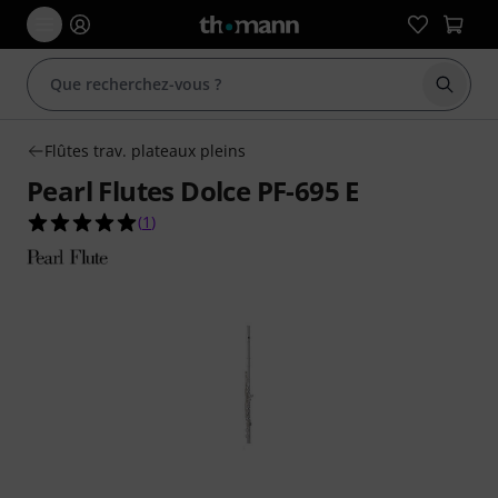
Démarr
Flûtes trav. plateaux pleins
Pearl Flutes Dolce PF-695 E
5.0 étoiles sur 5 d'après 1 évaluations clients
(
1
)