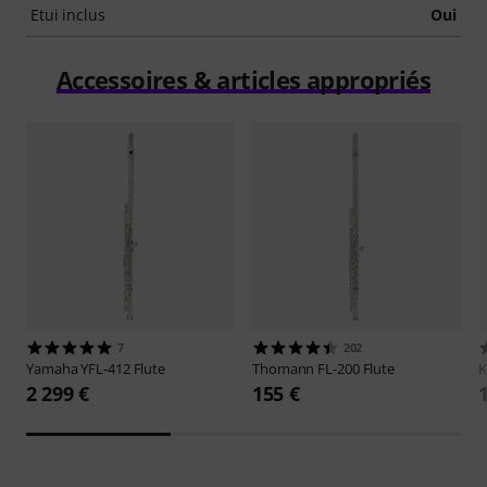
Etui inclus
Oui
Accessoires & articles appropriés
7
202
Yamaha
YFL-412 Flute
Thomann
FL-200 Flute
2 299 €
155 €