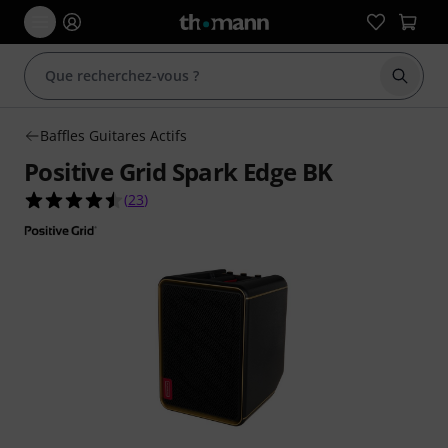
Démarr
Baffles Guitares Actifs
Positive Grid Spark Edge BK
4.5 étoiles sur 5 d'après 23 évaluations clients
(
23
)