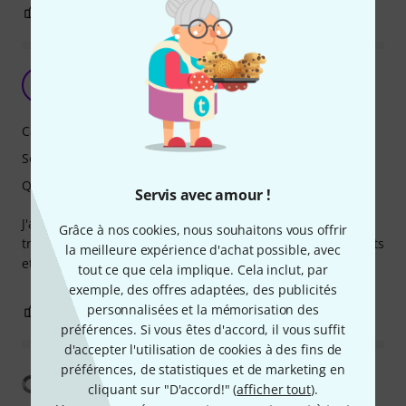
0
0
SIGNALER L'ÉVALUATION
T
Ted92 26.01.2026
Caractéristiques
Son
Qualité de fabrication
Servis avec amour !
J'avais déjà pris le petit spark mais alors celui-là il crache
Grâce à nos cookies, nous souhaitons vous offrir
très bien et en plus on peut brancher plusieurs instruments
la meilleure expérience d'achat possible, avec
et ça c'est vraiment top
tout ce que cela implique. Cela inclut, par
exemple, des offres adaptées, des publicités
personnalisées et la mémorisation des
0
0
SIGNALER L'ÉVALUATION
préférences. Si vous êtes d'accord, il vous suffit
d'accepter l'utilisation de cookies à des fins de
préférences, de statistiques et de marketing en
Afficher la traduction
cliquant sur "D'accord!" (
afficher tout
).