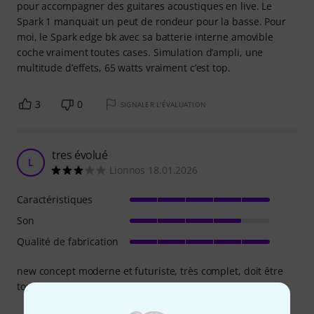
pour accompagner des guitares acoustiques en live. Le
Spark 1 manquait un peut de rondeur pour la basse. Pour
moi, le Spark edge bk avec sa batterie interne amovible
coche vraiment toutes cases. Simulation d’ampli, une
multitude d’effets, 65 watts vraiment c’est top.
3
0
SIGNALER L'ÉVALUATION
tres évolué
L
Lionnos 18.01.2026
Caractéristiques
Son
Qualité de fabrication
new concept moderne et futuriste, très complet, doit être
toujours mis a jour pour rester optimale.