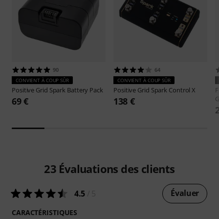
90
64
CONVIENT À COUP SÛR
CONVIENT À COUP SÛR
Positive Grid
Spark Battery Pack
Positive Grid
Spark Control X
F
G
69 €
138 €
23
Évaluations des clients
Évaluer
4.5
/ 5
CARACTÉRISTIQUES