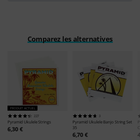
Comparez les alternatives
PRODUIT ACTUEL
227
3
Pyramid
Ukulele Strings
Pyramid
Ukulele Banjo String Set
P
35
C
6,30 €
6,70 €