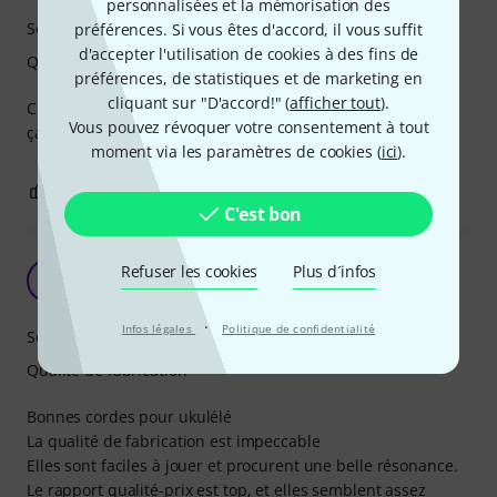
personnalisées et la mémorisation des
Son
préférences. Si vous êtes d'accord, il vous suffit
d'accepter l'utilisation de cookies à des fins de
Qualité de fabrication
préférences, de statistiques et de marketing en
cliquant sur "D'accord!" (
afficher tout
).
Cordes faciles à jouer. Un léger manque de brillance mais
Vous pouvez révoquer votre consentement à tout
ça n’est pas rédhibitoire
moment via les paramètres de cookies (
ici
).
0
0
SIGNALER L'ÉVALUATION
C'est bon
Refuser les cookies
Plus d´infos
L3
lorenzo 33 05.05.2025
·
Infos légales
Politique de confidentialité
Son
Qualité de fabrication
Bonnes cordes pour ukulélé
La qualité de fabrication est impeccable
Elles sont faciles à jouer et procurent une belle résonance.
Le rapport qualité-prix est top, et elles semblent assez