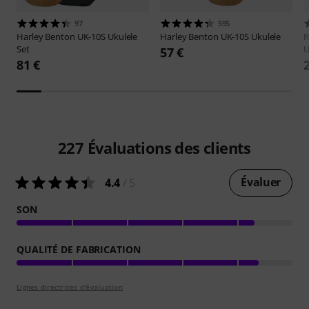
97
595
Harley Benton
UK-10S Ukulele
Harley Benton
UK-10S Ukulele
R
Set
U
57 €
81 €
227
Évaluations des clients
Évaluer
4.4
/ 5
SON
QUALITÉ DE FABRICATION
Lignes directrices d'évaluation