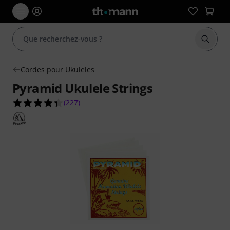
Démarr
Cordes pour Ukuleles
Pyramid Ukulele Strings
4.4 étoiles sur 5 d'après 227 évaluations clients
(
227
)