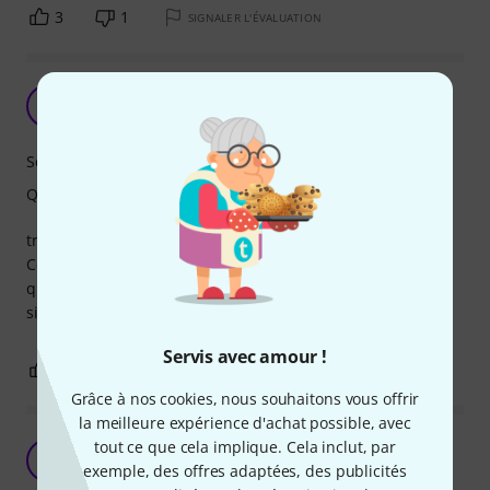
3
1
SIGNALER L'ÉVALUATION
S
simsuz 20.04.2019
Son
Qualité de fabrication
très satisfait de ces cordes
Comme tous les produits thomann d'ailleurs
que du bonheur
sim
Servis avec amour !
0
0
SIGNALER L'ÉVALUATION
Grâce à nos cookies, nous souhaitons vous offrir
la meilleure expérience d'achat possible, avec
tout ce que cela implique. Cela inclut, par
Bon produit
O
exemple, des offres adaptées, des publicités
obiou 15.07.2022