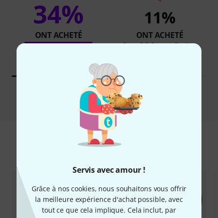
34%
11%
ONT ACHETÉ
ONT ACHETÉ
Boss RC-5 Loop Station
EXACTEMENT CE PRODUIT
159 €
199 €
Comparer
Accessoires & articles appropriés
Servis avec amour !
Grâce à nos cookies, nous souhaitons vous offrir
la meilleure expérience d'achat possible, avec
tout ce que cela implique. Cela inclut, par