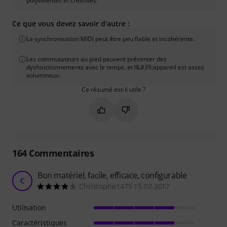
polyvalentes et créatives.
Ce que vous devez savoir d'autre :
La synchronisation MIDI peut être peu fiable et incohérente.
Les commutateurs au pied peuvent présenter des
dysfonctionnements avec le temps, et l&#39;appareil est assez
volumineux.
Ce résumé est-il utile ?
Marquer ce résumé comme utile
Marquer ce résumé comme in
164
Commentaires
Bon matériel, facile, efficace, configurable
C
Christophe1475 15.02.2017
Utilisation
Caractéristiques