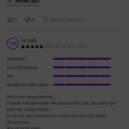
Afficher plus
9
0
SIGNALER L'ÉVALUATION
Le top§
CM
Chris M 33 30.11.2021
Utilisation
Caractéristiques
Son
Qualité de fabrication
Pour tous les guitaristes...
Produit indispensable afin de travailler son jeux ainsi que
pour les compositions .
Je ne sais pas pourquoi je n'avais pas cet outil avant.
Aucun hum...
Aucun bruit blanc...