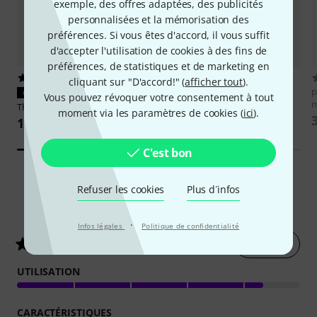
exemple, des offres adaptées, des publicités
personnalisées et la mémorisation des
préférences. Si vous êtes d'accord, il vous suffit
d'accepter l'utilisation de cookies à des fins de
préférences, de statistiques et de marketing en
5292
18008
cliquant sur "D'accord!" (
afficher tout
).
the sssnake
IPP1030
p
CONVIENT À COUP SÛR
Vous pouvez révoquer votre consentement à tout
3,40 €
Thomann
NT 0910 AC/PSA
moment via les paramètres de cookies (
ici
).
10,60 €
C'est bon
Refuser les cookies
Plus d´infos
242
Évaluations des clients
·
Infos légales
Politique de confidentialité
Évaluer
4.3
/ 5
UTILISATION
CARACTÉRISTIQUES