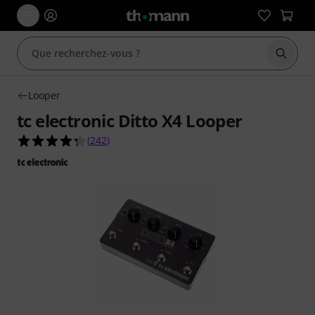
Démarr
Looper
tc electronic Ditto X4 Looper
4.3 étoiles sur 5 d'après 242 évaluations clients
(
242
)