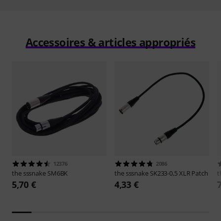
Accessoires & articles appropriés
12376
2086
the sssnake
SM6BK
the sssnake
SK233-0,5 XLR Patch
t
5,70 €
4,33 €