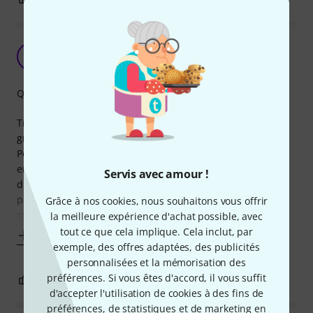
Fais le job pour le prix
V
VAllOU 18.07.2021
Qualité de fabrication
Très bien pour le prix pour une utilisation fixe, léger
grisillement au bout de plusieurs années.
Peut être pas la même durée de vie si transporter et
enroulé régulièrement, mais pour le prix si juste besoin
Servis avec amour !
d'un cable qui fait le job c'est très bien si l'on ne recherche
pas la meilleur qualité audio possible (faut-il déjà le bon
Grâce à nos cookies, nous souhaitons vous offrir
soundsystem pour entendre la
la meilleure expérience d'achat possible, avec
tout ce que cela implique. Cela inclut, par
Afficher plus
exemple, des offres adaptées, des publicités
personnalisées et la mémorisation des
préférences. Si vous êtes d'accord, il vous suffit
2
0
SIGNALER L'ÉVALUATION
d'accepter l'utilisation de cookies à des fins de
préférences, de statistiques et de marketing en