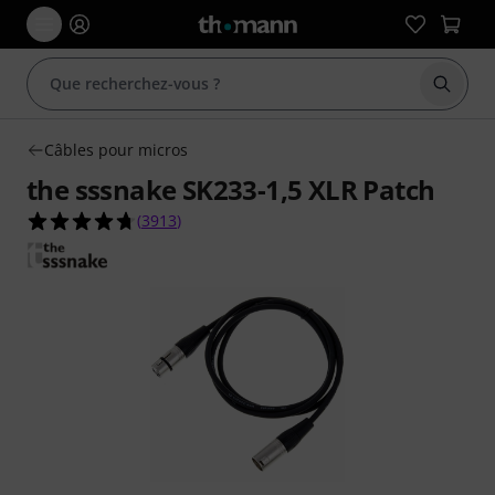
Démarr
Câbles pour micros
the sssnake SK233-1,5 XLR Patch
4.7 étoiles sur 5 d'après 3913 évaluations clients
(
3913
)