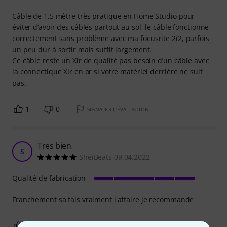
Câble de 1,5 mètre très pratique en Home Studio pour
éviter d’avoir des câbles partout au sol, le câble fonctionne
correctement sans problème avec ma focusrite 2i2, parfois
un peu dur à sortir mais suffit largement.
Ce câble reste un Xlr de qualité pas besoin d’un câble avec
la connectique Xlr en or si votre matériel derrière ne suit
pas.
1
0
SIGNALER L'ÉVALUATION
Tres bien
S
SheiBeats 09.04.2022
Qualité de fabrication
Franchement sa fais vraiment l'affaire je recommande
0
0
SIGNALER L'ÉVALUATION