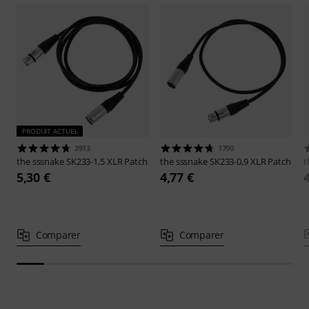
PRODUIT ACTUEL
3913
1790
the sssnake
SK233-1,5 XLR Patch
the sssnake
SK233-0,9 XLR Patch
t
5,30 €
4,77 €
Comparer
Comparer