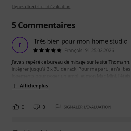
Lignes directrices d'évaluation
5
Commentaires
Très bien pour mon home studio
F
François191 25.02.2026
J'avais repéré ce bureau de mixage sur le site Thomann.
intégrer jusqu'à 3 x 3U de rack. Pour ma part, je n'ai bes
logements pour poser un ampli et mon Mac Mini. J'étais é
Afficher plus
0
0
SIGNALER L'ÉVALUATION