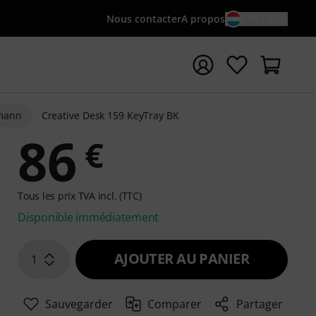
Nous contacter
A propos
FR / €
rrer la recherche avec le terme de recherche {searchTerm
mann
Creative Desk 159 KeyTray BK
86
€
Tous les prix TVA incl. (TTC)
Disponible immédiatement
AJOUTER AU PANIER
1
Sauvegarder
Comparer
Partager