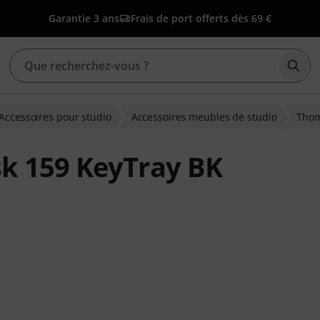
Garantie 3 ans
Frais de port offerts dès 69 €
Déma
Accessoires pour studio
Accessoires meubles de studio
Tho
k 159 KeyTray BK
ns clients