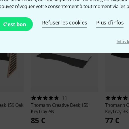
cessoires & articles appropr
pouvez révoquer votre consentement à tout moment via les p
Refuser les cookies
Plus d´infos
C'est bon
Infos 
11
esk 159 Oak
Thomann
Creative Desk 159
Thomann
C
KeyTray AN
KeyTray BK
85 €
77 €