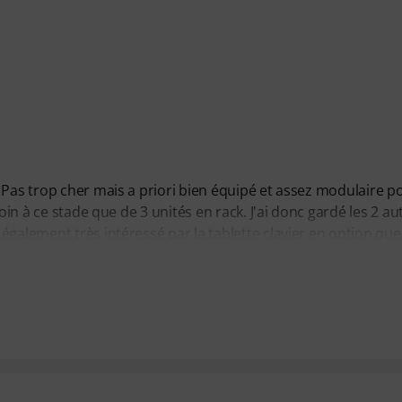
 Pas trop cher mais a priori bien équipé et assez modulaire p
oin à ce stade que de 3 unités en rack. J'ai donc gardé les 2 au
galement très intéressé par la tablette clavier en option que 