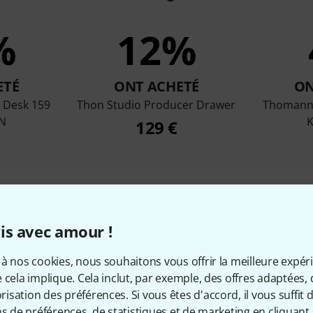
%
12%
ETÉ
ONT ACHETÉ
ON
 Desk 159
Thon Studio Producer Drawer
Thomann 
AN
K
129 €
Comparer
is avec amour !
à nos cookies, nous souhaitons vous offrir la meilleure expér
 cela implique. Cela inclut, par exemple, des offres adaptées, 
sation des préférences. Si vous êtes d'accord, il vous suffit d'
ns de préférences, de statistiques et de marketing en cliquant 