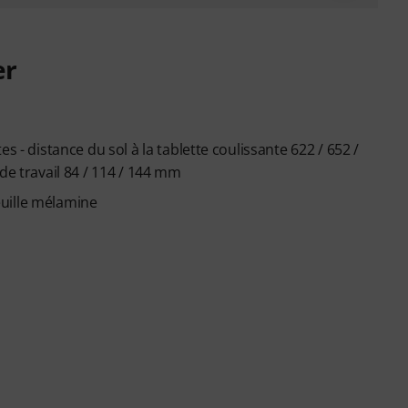
er
s - distance du sol à la tablette coulissante 622 / 652 /
de travail 84 / 114 / 144 mm
uille mélamine