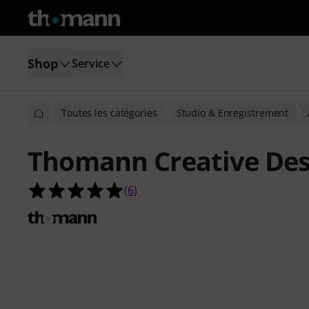
Shop
Service
Toutes les catégories
Studio & Enregistrement
Thomann Creative Des
5.0 étoiles sur 5 d'après 6 évaluatio
(
6
)