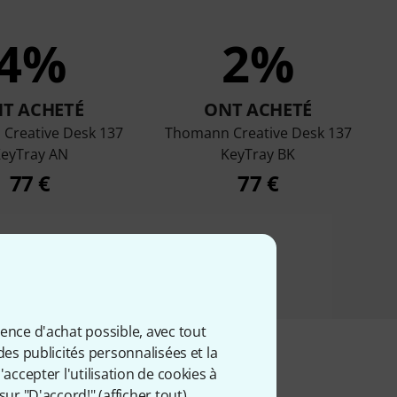
4%
2%
T ACHETÉ
ONT ACHETÉ
Creative Desk 137
Thomann Creative Desk 137
eyTray AN
KeyTray BK
77 €
77 €
ience d'achat possible, avec tout
des publicités personnalisées et la
accepter l'utilisation de cookies à
sur "D'accord!" (
afficher tout
).