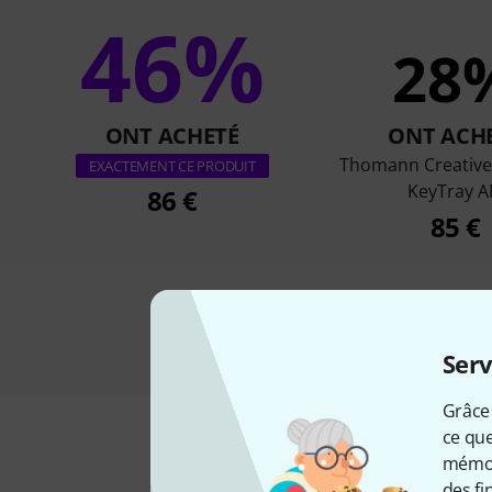
46%
28
ONT ACHETÉ
ONT ACH
Thomann Creative
EXACTEMENT CE PRODUIT
KeyTray 
86 €
85 €
Serv
Grâce 
ce que
mémori
des fi