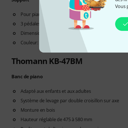
Vous 
Pour piano numérique Thomann DP-26, DP-28 et cl
3 pédales
Dimensions (L x H x P): 135 x 66 x 33 cm
Couleur: Noir
Thomann KB-47BM
Banc de piano
Adapté aux enfants et aux adultes
Système de levage par double croisillon sur axe
Monture en bois
Hauteur réglable de 475 à 580 mm