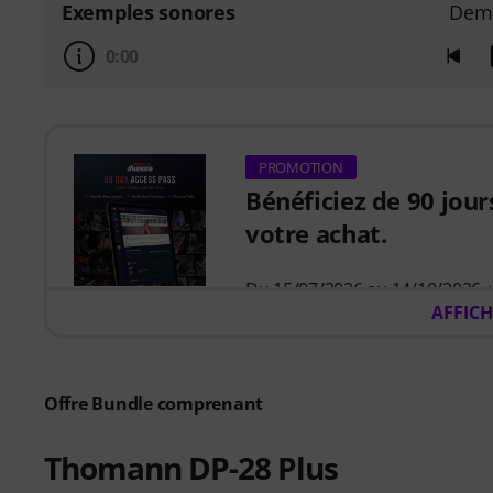
Exemples sonores
Dem
0:00
PROMOTION
Bénéficiez de 90 jour
votre achat.
Du 15/07/2026 au 14/10/2026,
AFFICH
Pianote sur Musora
. Optimis
guidé qui vous indique précisém
moins de temps à vous demand
Que vous débutiez ou cherchie
Offre Bundle comprenant
développer vos compétences, à
des cours adaptés à votre nive
Thomann DP-28 Plus
- un parcours d'apprentissag