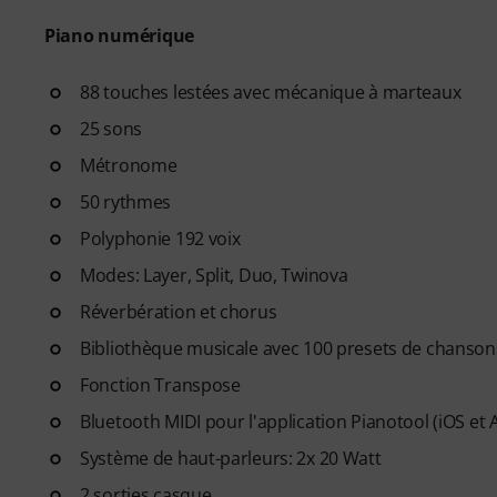
le bon ordre.
- des cours dispensés par d
Piano numérique
Rudess, Jesús Molina, Lisa Witt 
- un outil de suivi de pratiqu
88 touches lestées avec mécanique à marteaux
habitudes, à rester régulier et
25 sons
- une communauté de souti
Métronome
- un accès illimité
aux cours de
Une fois votre commande expé
50 rythmes
d'activation par e-mail. L'ab
Polyphonie 192 voix
expiration.
Modes: Layer, Split, Duo, Twinova
Réverbération et chorus
Bibliothèque musicale avec 100 presets de chanson
Fonction Transpose
Bluetooth MIDI pour l'application Pianotool (iOS et 
Système de haut-parleurs: 2x 20 Watt
2 sorties casque