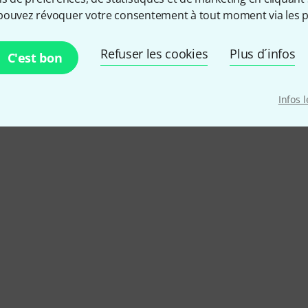
pouvez révoquer votre consentement à tout moment via les p
avier arrangeur/piano de scène Thomann SP-5600
Refuser les cookies
Plus d´infos
C'est bon
Infos 