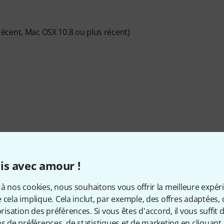
écent, Mac OSX 10.8 ou plus récent)
l.
is avec amour !
à nos cookies, nous souhaitons vous offrir la meilleure expér
nd
 cela implique. Cela inclut, par exemple, des offres adaptées, 
sation des préférences. Si vous êtes d'accord, il vous suffit d'
ns de préférences, de statistiques et de marketing en cliquant 