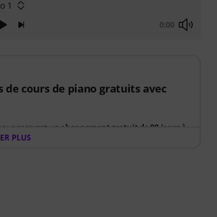
o 1
0:00
s de cours de piano gratuits avec
 vous recevrez un
abonnement gratuit de 90 jours à
ER PLUS
ez votre apprentissage du piano grâce à un parcours
ent les exercices à réaliser. Vous passerez ainsi
er par où commencer et plus de temps à jouer.
z à vous améliorer, Pianote sur Musora vous aide à
 rester motivé et à progresser régulièrement avec
au. Votre accès gratuit comprend :
e guidé
qui enseigne les bonnes compétences dans