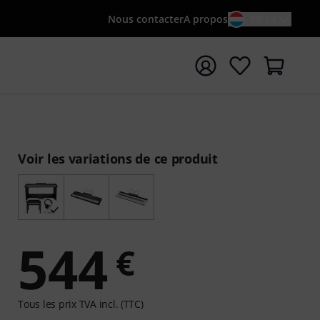
Nous contacter
A propos
FR / €
rrer la recherche avec le terme de recherche {searchTerm
Voir les variations de ce produit
544
€
Tous les prix TVA incl. (TTC)