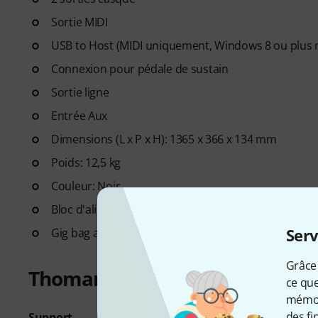
Sortie MIDI
USB to Host (MIDI uniquement, Windows 8 ou plus r
Connexion pour pédale de sustain
Sortie ligne
Entrée Aux
Dimensions (L x P x H): 1365 x 366 x 134 mm
Poids: 12,5 kg
Couleur: Noir
Bloc d'alimentation, pédale de sustain et pupitre inc
Serv
Gig bag adapté
146377
optionnel non fourni
Grâce 
Thomann DP-26/28/SP5600 Sta
ce que
mémori
des fi
Support