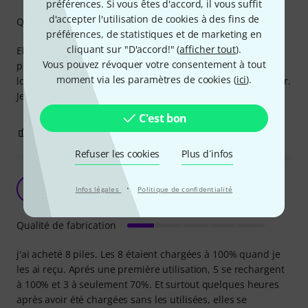
préférences. Si vous êtes d'accord, il vous suffit
d'accepter l'utilisation de cookies à des fins de
Qualité de fabrication
préférences, de statistiques et de marketing en
cliquant sur "D'accord!" (
afficher tout
).
Elles n'ont pas eu une durée de vie très élevé. Je les avais
Vous pouvez révoquer votre consentement à tout
placé dans mon Zoom H6 et enlevé après utilisation mais
moment via les paramètres de cookies (
ici
).
lors du deuxième placement, elles ont cessé de fonctionner.
Je dois les avoir utilisé deux heures maximum
C'est bon
0
0
SIGNALER L'ÉVALUATION
Refuser les cookies
Plus d´infos
Mauvaise qualité
·
JB
Infos légales
Politique de confidentialité
jac B 30.01.2023
Qualité de fabrication
j'ai acheté 8 piles. Les 8 étaient chargées à 100% quand je
les ai reçu. Aprés une première utilisation, 5 se rechargent
à 100% et 3 à seulement 70%. Et surtout quelques heures
après avoir été chargées sans les utilisées, elles se