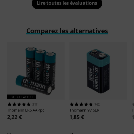
Lire toutes les évaluations
Comparez les alternatives
PRODUIT ACTUEL
317
762
Thomann
LR6 AA 4pc
Thomann
9V 6LR
2,22 €
1,85 €