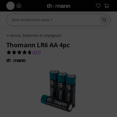
Démarr
Accus, batteries et chargeurs
Thomann LR6 AA 4pc
4.7 étoiles sur 5 d'après 317 évaluations clients
(
317
)