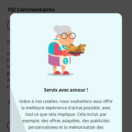
102
Commentaires
Conforme à la commande
RC
Roland Camargue 26.04.2018
Qualité de fabrication
Nouvelles piles reçues en temps voulu avec les autres
produits de ma commande.
Mises en service sur une radio portative et un tuner pour
guitare. Il est trop tôt pour évaluer leur longévité mais les
appareils équipés fonctionnent très bien avec une bonne
puissance. Très satisfait pour l'instant.
Servis avec amour !
Grâce à nos cookies, nous souhaitons vous offrir
0
0
SIGNALER L'ÉVALUATION
la meilleure expérience d'achat possible, avec
tout ce que cela implique. Cela inclut, par
exemple, des offres adaptées, des publicités
Resistance
P
personnalisées et la mémorisation des
Papy_Vass 29.11.2025