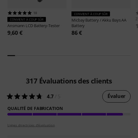
18
CONVIENT À COUP SÛR
CONVIENT À COUP SÛR
Micbay
Battery / Akku Bays AA
Ansmann
LCD Battery-Tester
Battery
9,60 €
86 €
317
Évaluations des clients
Évaluer
4.7
/ 5
QUALITÉ DE FABRICATION
Lignes directrices d'évaluation