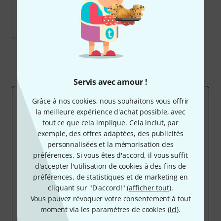
68
produits actuels
Vendu chez nous depuis
2010
Tout afficher
Servis avec amour !
POURQUOI DES MARQUES PROPRES?
Grâce à nos cookies, nous souhaitons vous offrir
L´idée de base de nos produits importés est d´ajouter
la meilleure expérience d'achat possible, avec
des produits d'entrée de gamme
à tous les groupes
tout ce que cela implique. Cela inclut, par
de produits existants. Nous voulons offrir des
exemple, des offres adaptées, des publicités
alternatives à bas prix abordables par tout le monde.
personnalisées et la mémorisation des
Nous ne construisons pas de nouvelles usines
. Nous
préférences. Si vous êtes d'accord, il vous suffit
achetons chez les constructeurs qui produisent pour
d'accepter l'utilisation de cookies à des fins de
les grandes marques, mais fabriquent aussi des
préférences, de statistiques et de marketing en
versions sous le label de l´importeur. Dans la plupart
cliquant sur "D'accord!" (
afficher tout
).
des cas, le même produit est proposé par une ou
Vous pouvez révoquer votre consentement à tout
plusieurs marques, mais à un prix beaucoup plus
moment via les paramètres de cookies (
ici
).
élevé, car les marges des distributeurs, des réseaux de