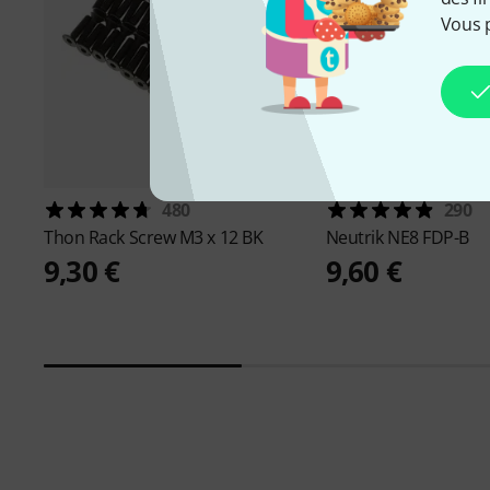
Vous 
480
290
Thon
Rack Screw M3 x 12 BK
Neutrik
NE8 FDP-B
9,30 €
9,60 €