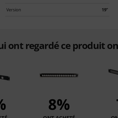
Version
19"
qui ont regardé ce produit on
%
8%
ETÉ
ONT ACHETÉ
ON