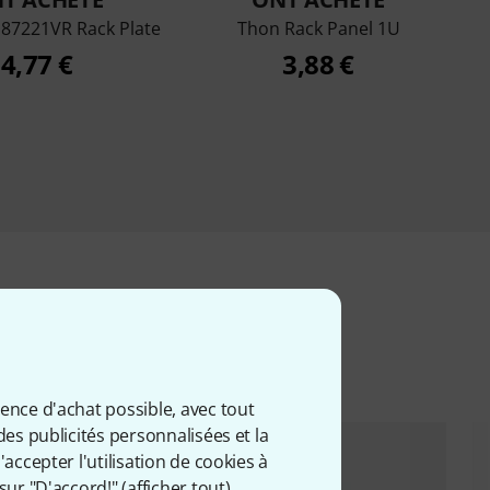
 87221VR Rack Plate
Thon Rack Panel 1U
4,77 €
3,88 €
iés
ience d'achat possible, avec tout
des publicités personnalisées et la
accepter l'utilisation de cookies à
sur "D'accord!" (
afficher tout
).