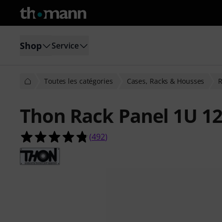
Shop
Service
Toutes les catégories
Cases, Racks & Housses
R
Thon Rack Panel 1U 1
4.8 étoiles sur 5 d'après 492 évaluat
(
492
)