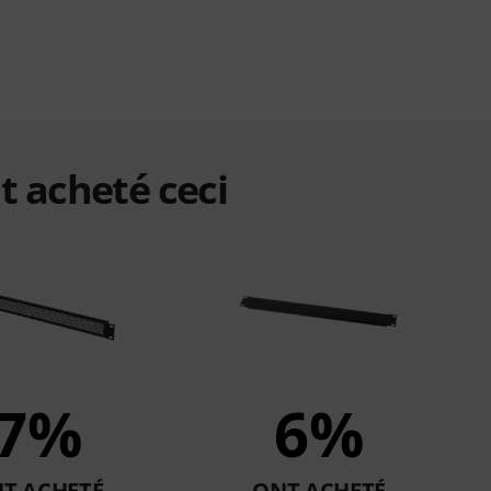
t acheté ceci
7%
6%
T ACHETÉ
ONT ACHETÉ