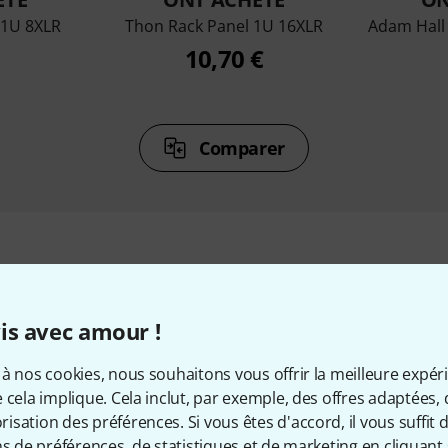
 1U 8XLR
Thon Rack Panel 1U 16XLR
Adam Hall
10,70 €
Comparer
cessoires & articles appropr
is avec amour !
à nos cookies, nous souhaitons vous offrir la meilleure expér
 cela implique. Cela inclut, par exemple, des offres adaptées, 
sation des préférences. Si vous êtes d'accord, il vous suffit d'
ns de préférences, de statistiques et de marketing en cliquant 