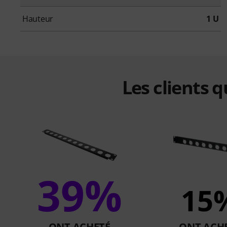
Hauteur
1 U
Les clients 
39%
15
ONT ACHETÉ
ONT ACH