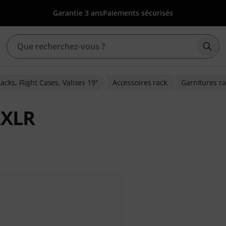
Garantie 3 ans
Paiements sécurisés
Déma
acks, Flight Cases, Valises 19"
Accessoires rack
Garnitures ra
2XLR
ions clients