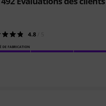
492
Évaluations des clients
4.8
/ 5
É DE FABRICATION