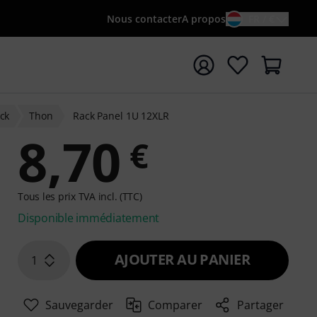
Nous contacter
A propos
FR / €
rrer la recherche avec le terme de recherche {searchTerm
ck
Thon
Rack Panel 1U 12XLR
8,70
€
Tous les prix TVA incl. (TTC)
Disponible immédiatement
AJOUTER AU PANIER
1
Sauvegarder
Comparer
Partager