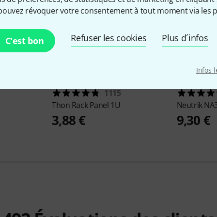
pouvez révoquer votre consentement à tout moment via les p
Refuser les cookies
Plus d´infos
C'est bon
Infos 
1115
Thon
Rack Panel 1U
Neutrik
NA
3,88 €
9,30 €