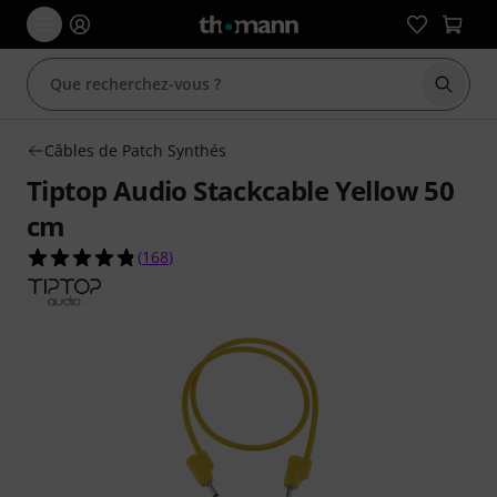
Démarr
Câbles de Patch Synthés
Tiptop Audio Stackcable Yellow 50
cm
4.8 étoiles sur 5 d'après 168 évaluations clients
(
168
)