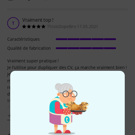
Vraiment top !
T
ThisisDopeBro 17.05.2021
Caractéristiques
Qualité de fabrication
Vraiment super pratique !
Je l'utilise pour dupliquer des CV, ça marche vraiment bien !
Je n'ai remarqué aucune perte (en tout cas pas au point de
me déranger) au niveau du signal... Je ne l'utilise en
revanche que pour des CV, je n'ai pas essayé de dupliquer
de l'audio avec !
Mais c'est vraiment pratique pour dupliquer un signal
d'enveloppe ou de LFO
Afficher plus
0
0
SIGNALER L'ÉVALUATION