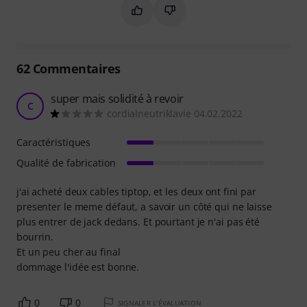
Marquer ce résumé comme utile
Marquer ce résumé comme in
62
Commentaires
super mais solidité à revoir
C
cordialneutriklavie 04.02.2022
Caractéristiques
Qualité de fabrication
j'ai acheté deux cables tiptop, et les deux ont fini par
presenter le meme défaut, a savoir un côté qui ne laisse
plus entrer de jack dedans. Et pourtant je n'ai pas été
bourrin.
Et un peu cher au final
dommage l'idée est bonne.
0
0
SIGNALER L'ÉVALUATION