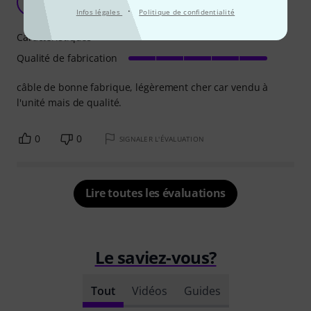
LV
le vré batman 29.05.2021
·
Infos légales
Politique de confidentialité
Caractéristiques
Qualité de fabrication
câble de bonne fabrique, légèrement cher car vendu à
l'unité mais de qualité.
0
0
SIGNALER L'ÉVALUATION
Lire toutes les évaluations
Le saviez-vous?
Tout
Vidéos
Guides