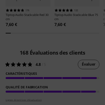
176
132
Tiptop Audio
Stackcable Red 30
Tiptop Audio
Stackcable Blue 75
T
cm
cm
7,60 €
7,60 €
168
Évaluations des clients
Évaluer
4.8
/ 5
CARACTÉRISTIQUES
QUALITÉ DE FABRICATION
Lignes directrices d'évaluation