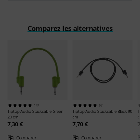
Comparez les alternatives
147
67
Tiptop Audio
Stackcable Green
Tiptop Audio
Stackcable Black 90
T
20 cm
cm
7,30 €
7,70 €
Comparer
Comparer