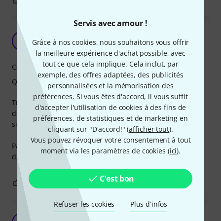
Servis avec amour !
Excellent, mais un poil cher
S
Grâce à nos cookies, nous souhaitons vous offrir
Sydaer 05.01.2021
la meilleure expérience d'achat possible, avec
tout ce que cela implique. Cela inclut, par
Caractéristiques
exemple, des offres adaptées, des publicités
Qualité de fabrication
personnalisées et la mémorisation des
préférences. Si vous êtes d'accord, il vous suffit
Très utile pour démultiplier un signal sans avoir à acheter
d'accepter l'utilisation de cookies à des fins de
de module spécialement pour ça (par exemple séparer un
préférences, de statistiques et de marketing en
signal OUT Mono vers un IN Gauche + un IN droit).
cliquant sur "D'accord!" (
afficher tout
).
Vous pouvez révoquer votre consentement à tout
Par contre, quand même TRES cher, c'est la moitié du prix
moment via les paramètres de cookies (
ici
).
d'un bundle de 7-10 câbles standards.
C'est bon
0
0
SIGNALER L'ÉVALUATION
Refuser les cookies
Plus d´infos