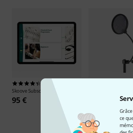
18
2472
Skoove
Subscription 6 Months
K&M
23956 Popkiller
Serv
95 €
21,40 €
Grâce 
ce que
mémori
des fi