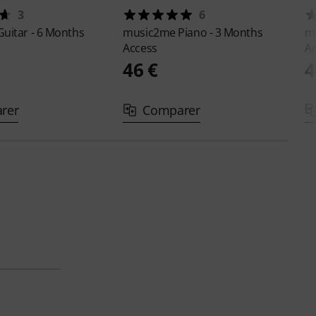
3
6
Guitar - 6 Months
music2me
Piano - 3 Months
m
Access
A
46 €
4
rer
Comparer
a