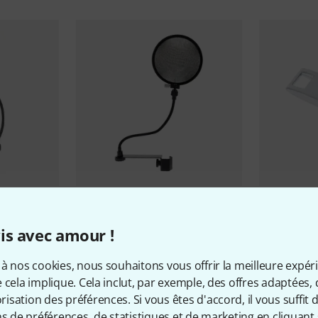
6666
the t.bone
MS 180
Pace
iLok 3
is avec amour !
14,40 €
48 €
à nos cookies, nous souhaitons vous offrir la meilleure expér
 cela implique. Cela inclut, par exemple, des offres adaptées, 
sation des préférences. Si vous êtes d'accord, il vous suffit d'
ns de préférences, de statistiques et de marketing en cliquant 