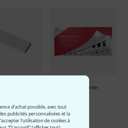
930
55
 USB-A
music2me
Piano Sticker
8,60 €
ience d'achat possible, avec tout
des publicités personnalisées et la
accepter l'utilisation de cookies à
sur "D'accord!" (
afficher tout
).