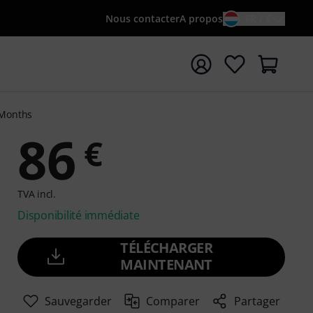
Nous contacter
A propos
FR / €
rrer la recherche avec le terme de recherche {searchTerm
 Months
86
€
TVA incl.
Disponibilité immédiate
TÉLÉCHARGER
MAINTENANT
Sauvegarder
Comparer
Partager