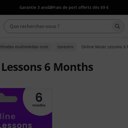
Garantie 3 ans
Frais de port offerts dès 69 €
Déma
thodes multimédias instr.
tonestro
Online Music Lessons 6
 Lessons 6 Months