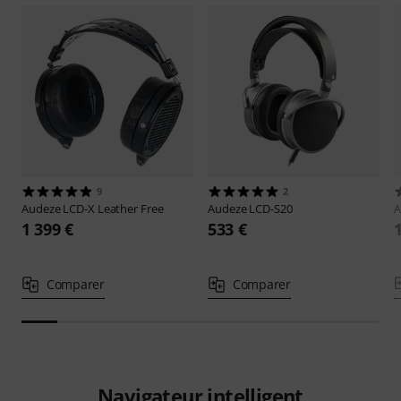
9
2
Audeze
LCD-X Leather Free
Audeze
LCD-S20
A
1 399 €
533 €
Comparer
Comparer
Navigateur intelligent