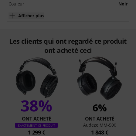
Couleur
Noir
Afficher plus
Les clients qui ont regardé ce produit
ont acheté ceci
38%
6%
ONT ACHETÉ
ONT ACHETÉ
Audeze MM-500
EXACTEMENT CE PRODUIT
1 299 €
1 848 €