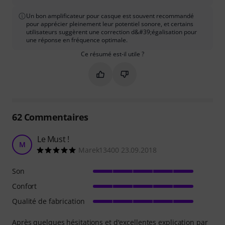
Un bon amplificateur pour casque est souvent recommandé
pour apprécier pleinement leur potentiel sonore, et certains
utilisateurs suggèrent une correction d&#39;égalisation pour
une réponse en fréquence optimale.
Ce résumé est-il utile ?
Marquer ce résumé comme utile
Marquer ce résumé comme in
62
Commentaires
Le Must !
M
Marek13400 23.09.2018
Son
Confort
Qualité de fabrication
Après quelques hésitations et d'excellentes explication par