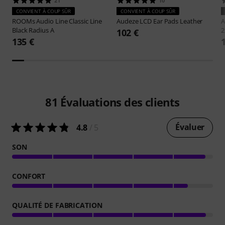
21
10
CONVIENT À COUP SÛR
CONVIENT À COUP SÛR
ROOMs Audio Line
Classic Line
Audeze
LCD Ear Pads Leather
A
Black Radius A
2
102 €
135 €
81
Évaluations des clients
Évaluer
4.8
/ 5
SON
CONFORT
QUALITÉ DE FABRICATION