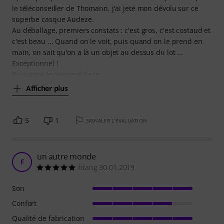
le téléconseiller de Thomann, j'ai jeté mon dévolu sur ce
superbe casque Audeze.
Au déballage, premiers constats : c'est gros, c'est costaud et
c'est beau ... Quand on le voit, puis quand on le prend en
main, on sait qu'on a là un objet au dessus du lot ...
Exceptionnel !
Puis vient le moment de le
Afficher plus
5
1
SIGNALER L'ÉVALUATION
un autre monde
F
fdang 30.01.2019
Son
Confort
Qualité de fabrication