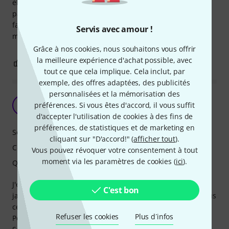
élevé est le seul défaut de ce casque. Cela lui n'empêche
pas d'être très confortable. Pour ce qui est du son, tout a
fait a ma convenance, Intense, détaillé, impactant, tout en
Servis avec amour !
maintenant un plaisant sens de la neutralité.
Grâce à nos cookies, nous souhaitons vous offrir
la meilleure expérience d'achat possible, avec
0
0
SIGNALER L'ÉVALUATION
tout ce que cela implique. Cela inclut, par
exemple, des offres adaptées, des publicités
personnalisées et la mémorisation des
Superbe casque, le meilleur que j'ai eu
M
préférences. Si vous êtes d'accord, il vous suffit
Miljl87 01.11.2018
d'accepter l'utilisation de cookies à des fins de
préférences, de statistiques et de marketing en
Son
cliquant sur "D'accord!" (
afficher tout
).
Confort
Vous pouvez révoquer votre consentement à tout
moment via les paramètres de cookies (
ici
).
Qualité de fabrication
J'écoute beaucoup de musique principalement classique,
C'est bon
jazz, folk et blues. Je me surprends à utiliser de plus en plus
ce casque au lieu de mes enceintes.
Refuser les cookies
Plus d´infos
Pour info, j'ai d'autres casques : Kennerton Magister et