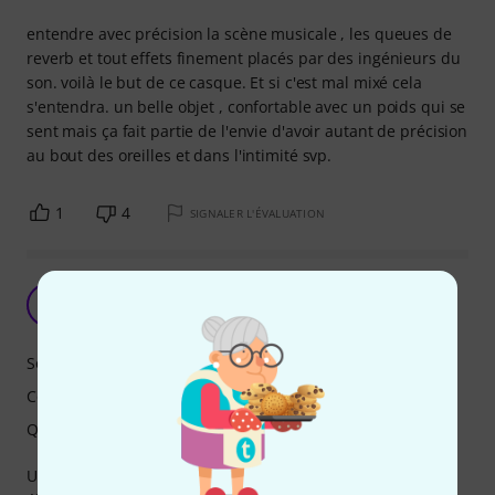
entendre avec précision la scène musicale , les queues de
reverb et tout effets finement placés par des ingénieurs du
son. voilà le but de ce casque. Et si c'est mal mixé cela
s'entendra. un belle objet , confortable avec un poids qui se
sent mais ça fait partie de l'envie d'avoir autant de précision
au bout des oreilles et dans l'intimité svp.
1
4
SIGNALER L'ÉVALUATION
Lourd mais confortable
C
Corpseless 23.01.2021
Son
Confort
Qualité de fabrication
Un très bel objet, très bien construit, son poids un peu