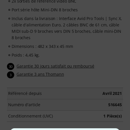
2x sorties de référence vidéo BNC
Port série hôte Mini-DIN 8 broches
Inclus dans la livraison : Interface Avid Pro Tools | Sync X,
câble d'alimentation Euro, 2 câbles BNC de 61 cm, câble
MIDI sub-D 9 broches vers DIN 5 broches, câble mini-DIN
8 broches
Dimensions : 482 x 343 x 45 mm
Poids : 4,45 kg.
Garantie 30 jours satisfait ou remboursé
30
Garantie 3 ans Thomann
3
Référencé depuis
Avril 2021
Numéro d'article
516645
Conditionnement (UVC)
1 Pièce(s)