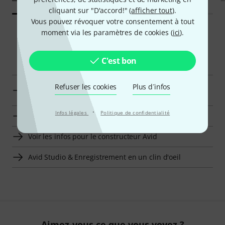
cliquant sur "D'accord!" (
afficher tout
).
Vous pouvez révoquer votre consentement à tout
moment via les paramètres de cookies (
ici
).
Navigateur intelligent
C'est bon
Aller à la catégorie Générateurs d'Horloge &
Refuser les cookies
Plus d´infos
Synchronisation
·
Infos légales
Politique de confidentialité
Aller à la catégorie Studio & Enregistrement
Voir les infos pour le constructeur Avid
Avid Studio & Enregistrement en un clin d'oeil
Aimez-vous ce que vous voyez ?