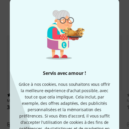
Comparez les alternatives
Servis avec amour !
Grâce à nos cookies, nous souhaitons vous offrir
la meilleure expérience d'achat possible, avec
1
6
tout ce que cela implique. Cela inclut, par
Mutec
REF 10 black
Antelope
OCX HD
exemple, des offres adaptées, des publicités
3 666 €
1 699 €
personnalisées et la mémorisation des
préférences. Si vous êtes d'accord, il vous suffit
d'accepter l'utilisation de cookies à des fins de
Comparer
Comparer
préférences, de statistiques et de marketing en