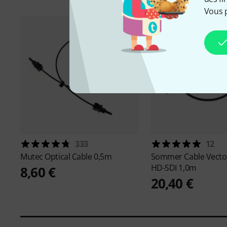
Vous 
333
12
Mutec
Optical Cable 0,5m
Sommer Cable
Vecto
HD-SDI 1,0m
8,60 €
20,40 €