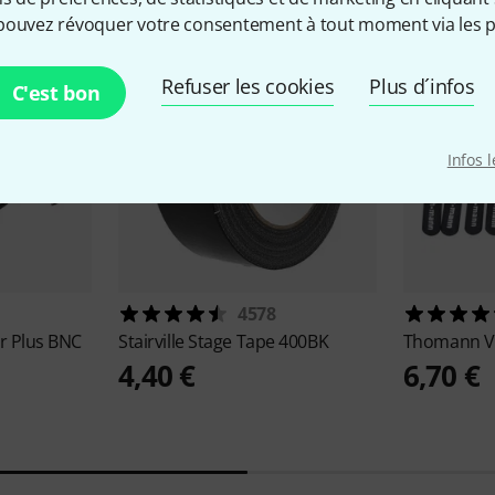
pouvez révoquer votre consentement à tout moment via les p
Refuser les cookies
Plus d´infos
C'est bon
Infos 
4578
r Plus BNC
Stairville
Stage Tape 400BK
Thomann
V
4,40 €
6,70 €