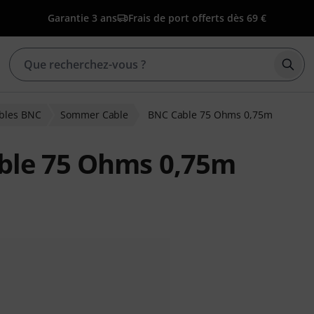
Garantie 3 ans
Frais de port offerts dès 69 €
Déma
bles BNC
Sommer Cable
BNC Cable 75 Ohms 0,75m
ble 75 Ohms 0,75m
ons clients