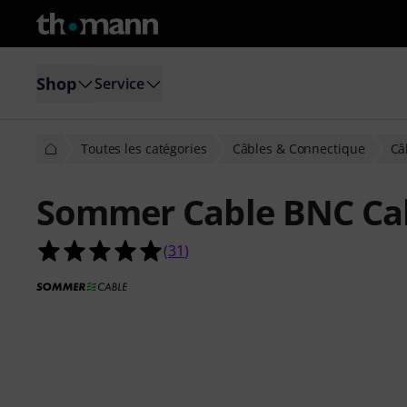
Shop
Service
Toutes les catégories
Câbles & Connectique
Câ
Sommer Cable BNC Ca
4.9 étoiles sur 5 d'après 31 évaluati
(
31
)