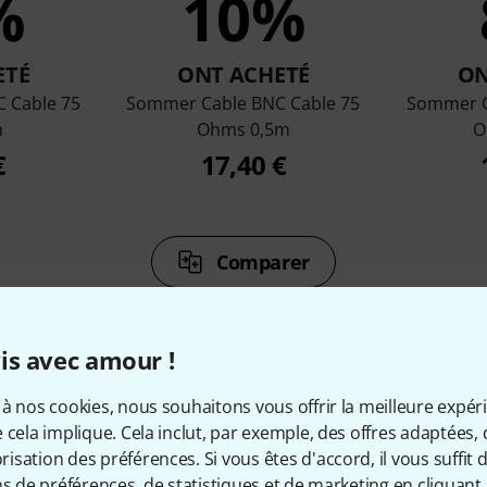
%
10%
ETÉ
ONT ACHETÉ
ON
 Cable 75
Sommer Cable BNC Cable 75
Sommer C
m
Ohms 0,5m
O
€
17,40 €
Comparer
is avec amour !
à nos cookies, nous souhaitons vous offrir la meilleure expér
 cela implique. Cela inclut, par exemple, des offres adaptées, 
cessoires & articles appropr
sation des préférences. Si vous êtes d'accord, il vous suffit d'
ns de préférences, de statistiques et de marketing en cliquant 