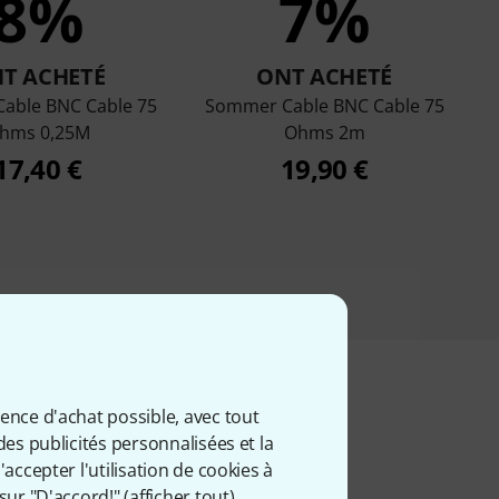
8%
7%
T ACHETÉ
ONT ACHETÉ
able BNC Cable 75
Sommer Cable BNC Cable 75
hms 0,25M
Ohms 2m
17,40 €
19,90 €
ience d'achat possible, avec tout
des publicités personnalisées et la
iés
accepter l'utilisation de cookies à
sur "D'accord!" (
afficher tout
).