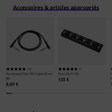
Accessoires & articles appropriés
330
51
Rockboard
Flat TRS Cable 60 cm
Boss
GA-FC EX
R
BK
B
133 €
8,60 €