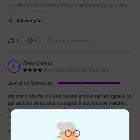
- Qualité de fabrication médiocre, après quelque semaine
d'usage non intensive la
Afficher plus
0
0
SIGNALER L'ÉVALUATION
Bien costaud
T
tomtom-weshwesh 13.09.2021
Qualité de fabrication
Vraiment robuste, on peut ajuster et inverser les signaux ce
qui est bien pensé pour s'adapter à tout type de matériel.
Je regrette juste l'absence d'un matériau anti-dérapant sur
la pédale car le pied à tendance à glisser, mais c'est
vraiment pas très grave, je vais coller quelque chose moi-
même pour y remédier.