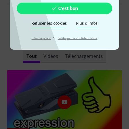
C'est bon
Lire toutes les évaluations
Refuser les cookies
Plus d´infos
·
Infos légales
Politique de confidentialité
Le saviez-vous?
Tout
Vidéos
Téléchargements