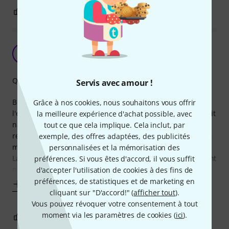
1
0
SIGNALER L'ÉVALUATION
parfait!
B
BigFredAbi 26.05.2026
Qualité de fabrication
Servis avec amour !
Bien qu'un peu petite pour moi (je chausse du 47),
Grâce à nos cookies, nous souhaitons vous offrir
l'ergonomie est génial et la prise en main (en pieds!!), ce fait
la meilleure expérience d'achat possible, avec
naturellement. J'ai lu dans d'autre évaluation un certain
tout ce que cela implique. Cela inclut, par
regret quand au manque d'une zone anti-dérapante, çà ne
exemple, des offres adaptées, des publicités
me gêne aucunement, peut-être dû à ma taille de pied!?
personnalisées et la mémorisation des
La course est bien régulière et l'angle d'attaque me convient
préférences. Si vous êtes d'accord, il vous suffit
parfaitement (je
d'accepter l'utilisation de cookies à des fins de
préférences, de statistiques et de marketing en
Afficher plus
cliquant sur "D'accord!" (
afficher tout
).
Vous pouvez révoquer votre consentement à tout
moment via les paramètres de cookies (
ici
).
0
0
SIGNALER L'ÉVALUATION