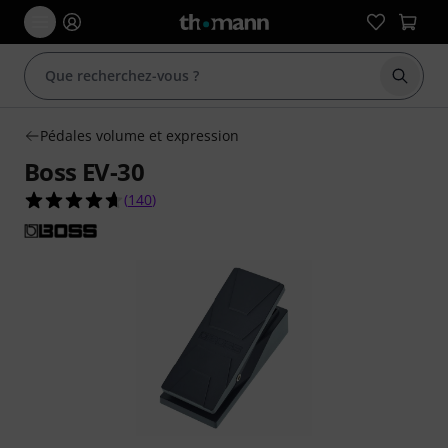
Démarr
Pédales volume et expression
Boss EV-30
4.7 étoiles sur 5 d'après 140 évaluations clients
(
140
)