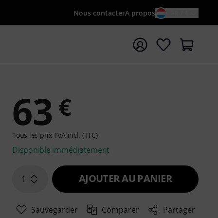
Nous contacter
A propos
FR / €
rrer la recherche avec le terme de recherche {searchTerm
63
€
Tous les prix TVA incl. (TTC)
Disponible immédiatement
AJOUTER AU PANIER
1
Sauvegarder
Comparer
Partager