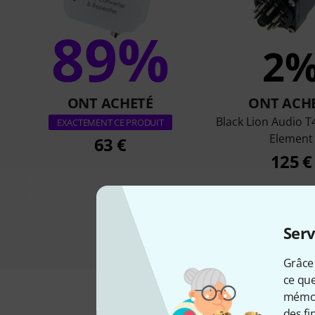
89%
2
ONT ACHETÉ
ONT ACH
Black Lion Audio 
EXACTEMENT CE PRODUIT
Element
63 €
125 €
Serv
Grâce 
ce que
mémori
des fi