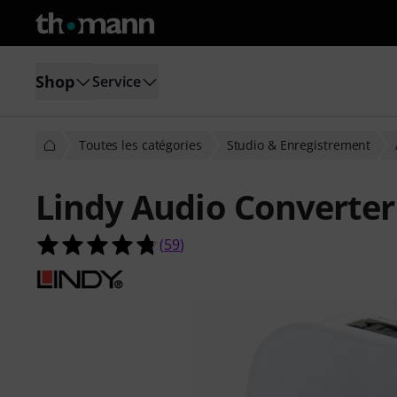
Shop
Service
Toutes les catégories
Studio & Enregistrement
Lindy Audio Converter 
4.7 étoiles sur 5 d'après 59 évaluati
(
59
)