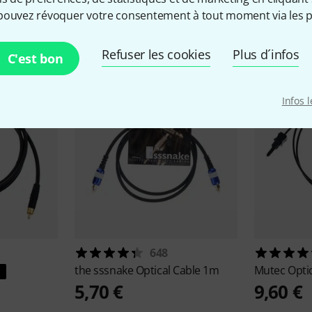
pouvez révoquer votre consentement à tout moment via les p
cessoires & articles appropr
Refuser les cookies
Plus d´infos
C'est bon
Infos 
648
the sssnake
Optical Cable 1m
Mutec
Opti
5,70 €
9,60 €