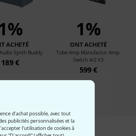
1%
1%
T ACHETÉ
ONT ACHETÉ
 Audio Synth Buddy
Tube Amp Manufactur Amp-
Switch 4/2 V3
189 €
599 €
ience d'achat possible, avec tout
des publicités personnalisées et la
accepter l'utilisation de cookies à
sur "D'accord!" (
afficher tout
).