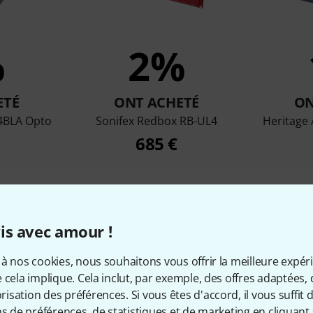
%
2%
ETÉ
ONT ACHETÉ
ON
T4BLA Opto
Sonifex Redbox RB-UL4
Heritage
685 €
Comparer
is avec amour !
à nos cookies, nous souhaitons vous offrir la meilleure expér
 cela implique. Cela inclut, par exemple, des offres adaptées, 
sation des préférences. Si vous êtes d'accord, il vous suffit d'
ns de préférences, de statistiques et de marketing en cliquant 