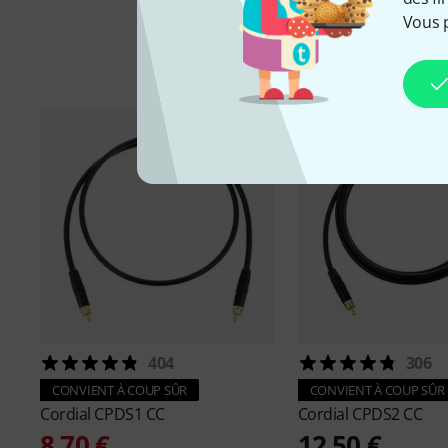
Vous 
Ac
404
306
CONVIENT À COUP SÛR
CONVIENT À COUP SÛR
Cordial
CPDS1 CC
Cordial
CPDS2 CC
8,70 €
12,50 €