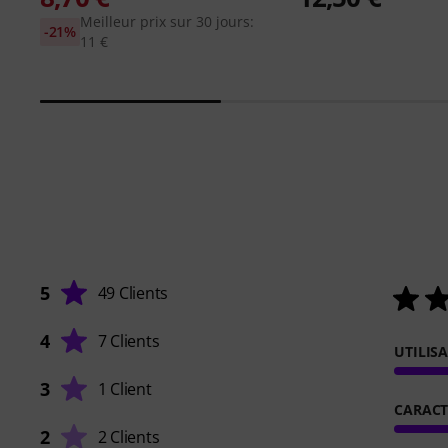
Meilleur prix sur 30 jours:
-21%
11 €
5
49 Clients
4
7 Clients
UTILIS
3
1 Client
CARACT
2
2 Clients