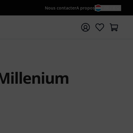
Nous contacter
A propos
FR / €
rrer la recherche avec le terme de recherche {searchTerm
 Millenium