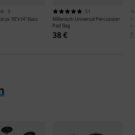
3
51
ocus 18"x14" Bass
Millenium
Universal Percussion
M
Pad Bag
na
38 €
5
m