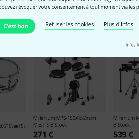
Offres Millenium
pouvez révoquer votre consentement à tout moment via les p
Refuser les cookies
Plus d´infos
Destockage
Deals actuels
C'est bon
Infos 
Millenium
MPS-150X E-Drum
Millenium
M
Mesh S B-Stock
B-Stock
05" Steel Si
271 €
539 €