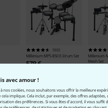
1802
Millenium
MPS-850 E-Drum Set
Millenium
M
Mesh Set
579 €
479 €
is avec amour !
à nos cookies, nous souhaitons vous offrir la meilleure expér
 cela implique. Cela inclut, par exemple, des offres adaptées, 
sation des préférences. Si vous êtes d'accord, il vous suffit d'
ns de préférences, de statistiques et de marketing en cliquant 