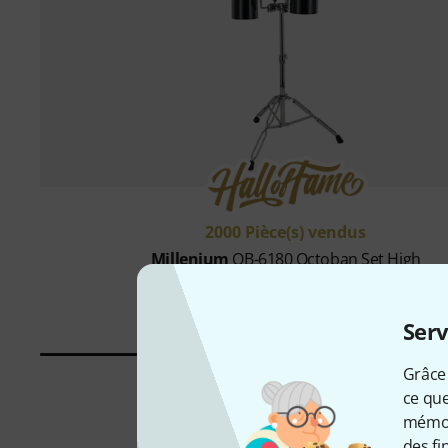
2000 Pièce(s) vendus
Millenium
OB-6180 Octoban Set High
155 €
Serv
Grâce 
ce que
mémori
des fi