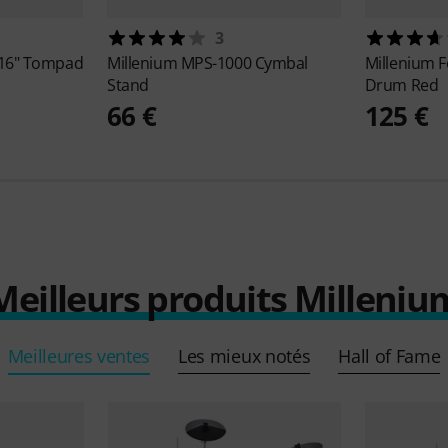
3
x16" Tompad
Millenium
MPS-1000 Cymbal
Millenium
F
Stand
Drum Red
66 €
125 €
Meilleurs produits Milleniu
Meilleures ventes
Les mieux notés
Hall of Fame