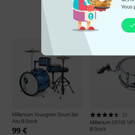
Vous 
Millenium
Youngster Drum Set
21
Azu B-Stock
Millenium
SD105 10"x
99 €
B-Stock