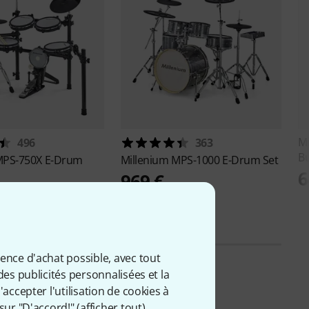
M
496
363
B
PS-750X E-Drum
Millenium
MPS-1000 E-Drum Set
6
969 €
ience d'achat possible, avec tout
des publicités personnalisées et la
accepter l'utilisation de cookies à
sur "D'accord!" (
afficher tout
).