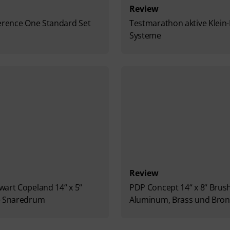
Review
erence One Standard Set
Testmarathon aktive Klein
Systeme
Review
art Copeland 14“ x 5“
PDP Concept 14“ x 8“ Brus
e Snaredrum
Aluminum, Brass und Bron