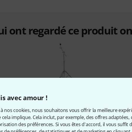
qui ont regardé ce produit on
%
3%
is avec amour !
à nos cookies, nous souhaitons vous offrir la meilleure expér
ETÉ
ONT ACHETÉ
ON
 cela implique. Cela inclut, par exemple, des offres adaptées, 
Pro Series
DrumCraft Series 4 Cymbal
Tama HC4
sation des préférences. Si vous êtes d'accord, il vous suffit d'
nd
Boom Stand
ns de préférences, de statistiques et de marketing en cliquant 