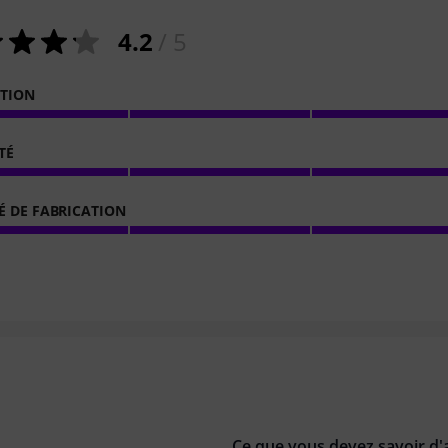
4.2
/ 5
ATION
TÉ
É DE FABRICATION
Ce que vous devez savoir d'a