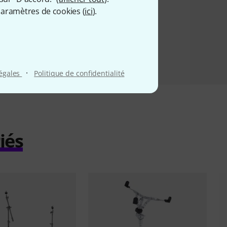
73 €
aramètres de cookies (
ici
).
·
légales
Politique de confidentialité
iés