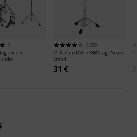
1
1350
tage Series
Millenium
DSS-718B Stage Snare
M
Bundle
Stand
H
31 €
3
s