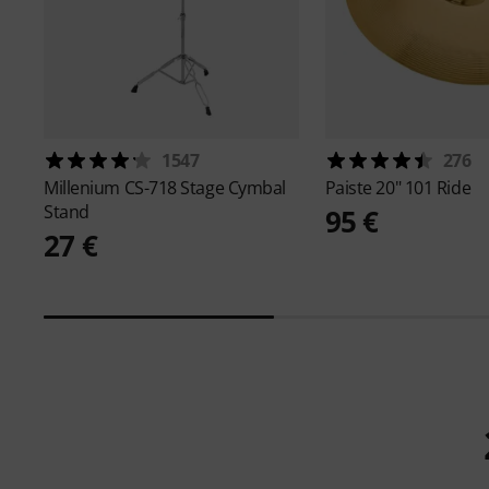
1547
276
Millenium
CS-718 Stage Cymbal
Paiste
20" 101 Ride
Stand
95 €
27 €