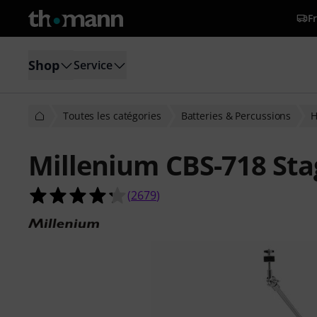
Fr
Shop
Service
Toutes les catégories
Batteries & Percussions
H
Millenium CBS-718 St
4.2 étoiles sur 5 d'après 2679 évalua
(
2679
)