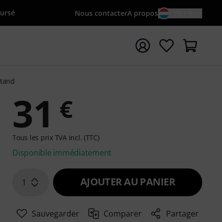
oursé
Nous contacter
A propos
FR / €
rrer la recherche avec le terme de recherche {searchTerm
Stand
31
€
Tous les prix TVA incl. (TTC)
Disponible immédiatement
AJOUTER AU PANIER
1
Sauvegarder
Comparer
Partager