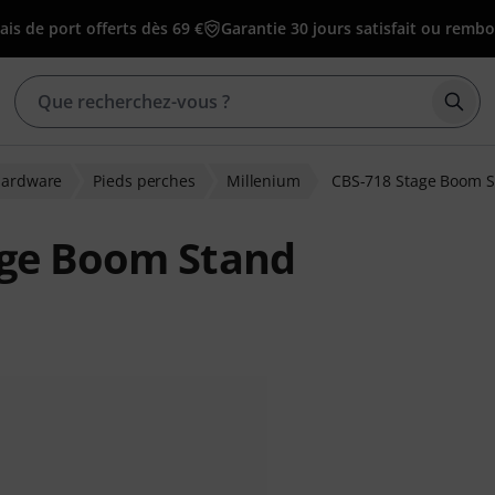
ais de port offerts dès 69 €
Garantie 30 jours satisfait ou remb
Déma
ardware
Pieds perches
Millenium
CBS-718 Stage Boom 
age Boom Stand
tions clients