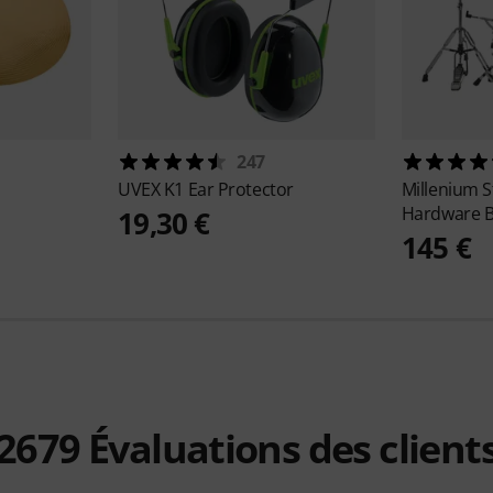
247
UVEX
K1 Ear Protector
Millenium
S
Hardware 
19,30 €
145 €
2679
Évaluations des client