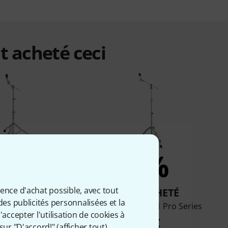
t acheté ceci
1%
1%
ience d'achat possible, avec tout
T ACHETÉ
ONT ACHETÉ
des publicités personnalisées et la
3BWN Cymbal Boom
Millenium CB-901 Pro Series
accepter l'utilisation de cookies à
Stand
73 €
sur "D'accord!" (
afficher tout
).