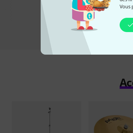
53 €
Vous 
Ac