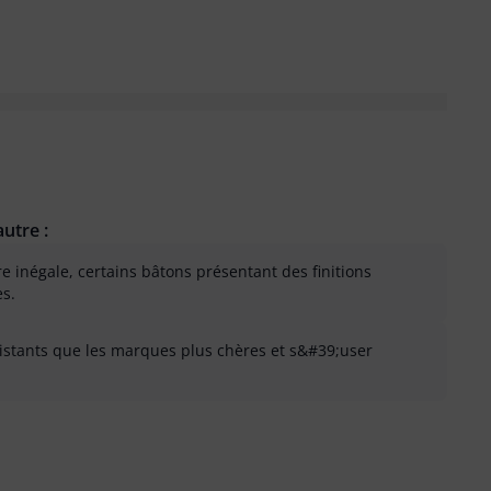
utre :
re inégale, certains bâtons présentant des finitions
s.
sistants que les marques plus chères et s&#39;user
 inutile