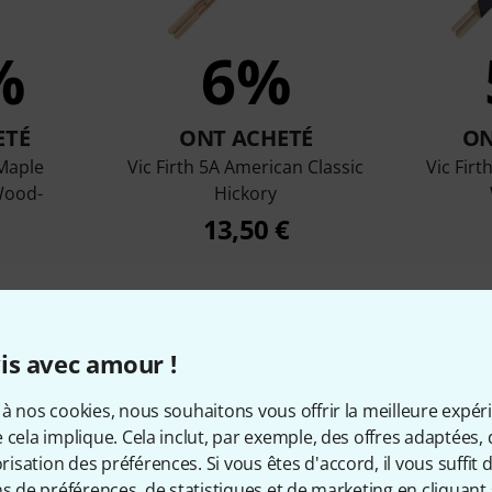
%
6%
ETÉ
ONT ACHETÉ
ON
Maple
Vic Firth 5A American Classic
Vic Firt
Wood-
Hickory
13,50 €
Comparer
is avec amour !
à nos cookies, nous souhaitons vous offrir la meilleure expér
 cela implique. Cela inclut, par exemple, des offres adaptées, 
sation des préférences. Si vous êtes d'accord, il vous suffit d'
ns de préférences, de statistiques et de marketing en cliquant 