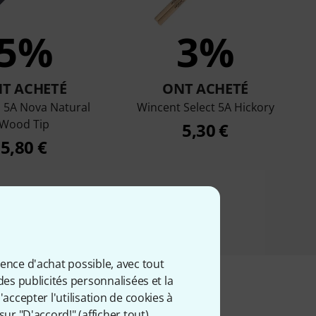
5%
3%
T ACHETÉ
ONT ACHETÉ
h 5A Nova Natural
Wincent Select 5A Hickory
Wood Tip
5,30 €
5,80 €
ience d'achat possible, avec tout
des publicités personnalisées et la
accepter l'utilisation de cookies à
sur "D'accord!" (
afficher tout
).