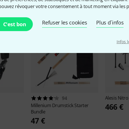
cessoires & articles appropr
pouvez révoquer votre consentement à tout moment via les p
Refuser les cookies
Plus d´infos
C'est bon
Infos 
Alesis
Nitro
94
466 €
Millenium
Drumstick Starter
Bundle
47 €