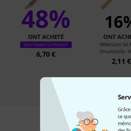
48%
16
ONT ACHETÉ
ONT ACH
Millenium 5A 
EXACTEMENT CE PRODUIT
Drumsticks -
6,70 €
2,11 €
Serv
Grâce 
ce que
mémori
des fi