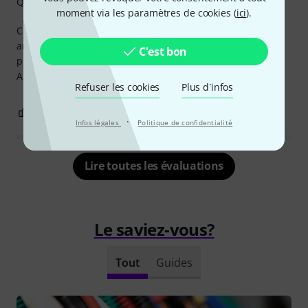
Qualité de fabrication
moment via les paramètres de cookies (
ici
).
Câble BNC de bonne qualité, l'utilisant de mon interface
antilope vers une interface UAD. Rien à redire jusqu'à
C'est bon
présent - amélioration par rapport à la synchronisation
ADAT.
Refuser les cookies
Plus d´infos
1
0
SIGNALER L'ÉVALUATION
·
Infos légales
Politique de confidentialité
Lire toutes les évaluations
Le saviez-vous?
Tout
Guides