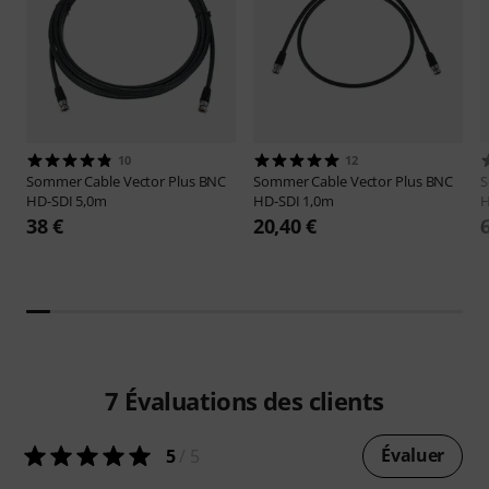
10
12
Sommer Cable
Vector Plus BNC
Sommer Cable
Vector Plus BNC
S
HD-SDI 5,0m
HD-SDI 1,0m
H
38 €
20,40 €
7
Évaluations des clients
Évaluer
5
/ 5