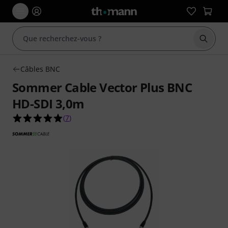
Démarr
Câbles BNC
Sommer Cable Vector Plus BNC
HD-SDI 3,0m
5.0 étoiles sur 5 d'après 7 évaluations clients
(
7
)