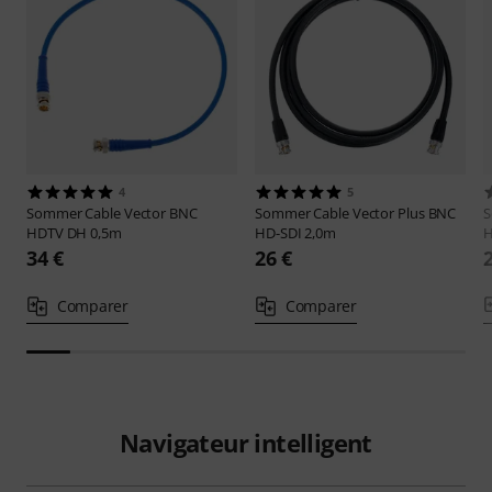
4
5
Sommer Cable
Vector BNC
Sommer Cable
Vector Plus BNC
S
HDTV DH 0,5m
HD-SDI 2,0m
H
34 €
26 €
Comparer
Comparer
Navigateur intelligent