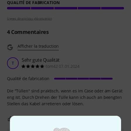
QUALITÉ DE FABRICATION
Lignes directrices d'évaluation
4
Commentaires
Afficher la traduction
Sehr gute Qualität
T
tom42 07.01.2024
Qualité de fabrication
Die "Tüllen" sind praktisch, wenn es im Case oder am Gerät
eng ist. Durch Drehen der Tülle kann ich auch an beengten
Stellen das Kabel arretieren oder lösen.
0
0
SIGNALER L'ÉVALUATION