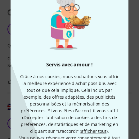
Afficher la traduction
alles TOP.
K
kk.media 21.03.2023
Qualité de fabrication
Gut gebautes SDI Kabel ohne Probleme.
Servis avec amour !
Sehr gute haptik und kein billiges kleines Kabel.
Grâce à nos cookies, nous souhaitons vous offrir
0
0
SIGNALER L'ÉVALUATION
la meilleure expérience d'achat possible, avec
tout ce que cela implique. Cela inclut, par
exemple, des offres adaptées, des publicités
personnalisées et la mémorisation des
Afficher l'original
préférences. Si vous êtes d'accord, il vous suffit
d'accepter l'utilisation de cookies à des fins de
Bonne qualité
H
préférences, de statistiques et de marketing en
headomusic 21.07.2020
cliquant sur "D'accord!" (
afficher tout
).
Vous pouvez révoquer votre consentement à tout