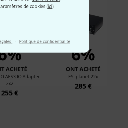
aramètres de cookies (
ici
).
·
légales
Politique de confidentialité
6%
6%
T ACHETÉ
ONT ACHETÉ
IO AES3 IO Adapter
ESI planet 22x
2x2
285 €
255 €