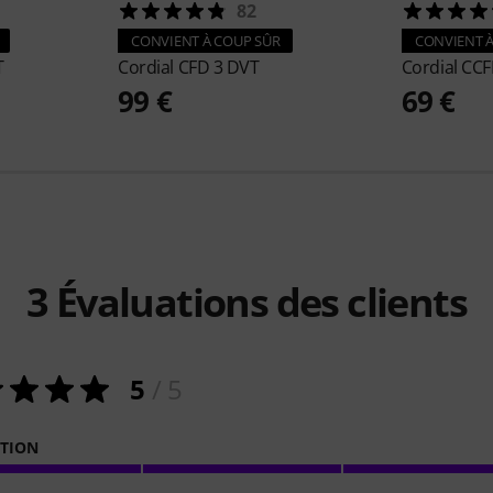
82
CONVIENT À COUP SÛR
CONVIENT À
T
Cordial
CFD 3 DVT
Cordial
CCF
99 €
69 €
3
Évaluations des clients
5
/ 5
ATION