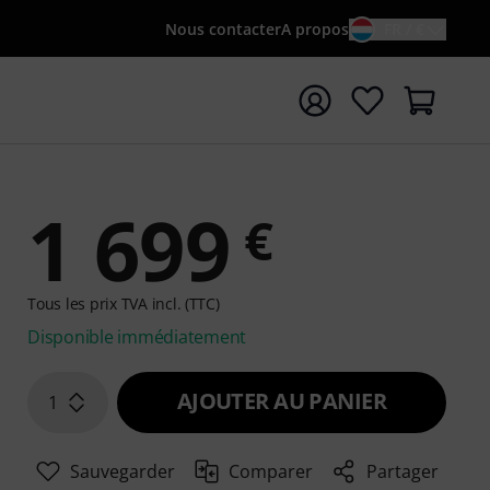
Nous contacter
A propos
FR / €
rrer la recherche avec le terme de recherche {searchTerm
1 699
€
Tous les prix TVA incl. (TTC)
Disponible immédiatement
AJOUTER AU PANIER
1
Sauvegarder
Comparer
Partager