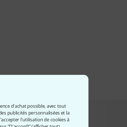
ience d'achat possible, avec tout
des publicités personnalisées et la
t acheté ceci
accepter l'utilisation de cookies à
sur "D'accord!" (
afficher tout
).