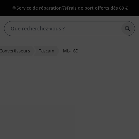
Service de réparation
Frais de port offerts dès 69 €
Déma
Convertisseurs
Tascam
ML-16D
ns clients