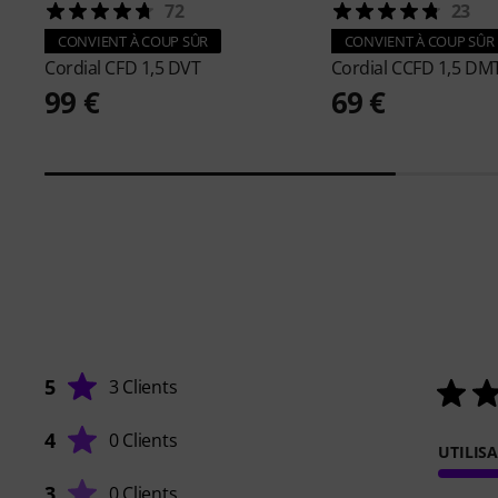
72
23
CONVIENT À COUP SÛR
CONVIENT À COUP SÛR
Cordial
CFD 1,5 DVT
Cordial
CCFD 1,5 DM
99 €
69 €
5
3 Clients
4
0 Clients
UTILIS
3
0 Clients