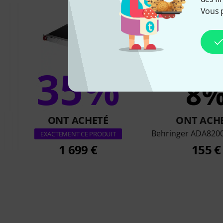
Vous 
35%
8
ONT ACHETÉ
ONT ACH
Behringer ADA8200
EXACTEMENT CE PRODUIT
1 699 €
155 €