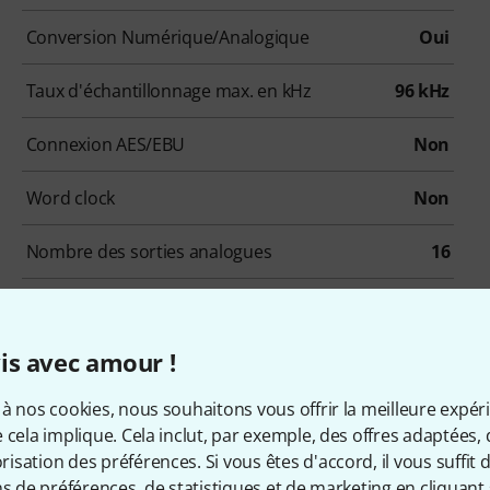
Conversion Numérique/Analogique
Oui
Taux d'échantillonnage max. en kHz
96 kHz
Connexion AES/EBU
Non
Word clock
Non
Nombre des sorties analogues
16
Extras
Dante
is avec amour !
à nos cookies, nous souhaitons vous offrir la meilleure expér
 cela implique. Cela inclut, par exemple, des offres adaptées, 
qui ont regardé ce produit on
sation des préférences. Si vous êtes d'accord, il vous suffit d'
ns de préférences, de statistiques et de marketing en cliquant 