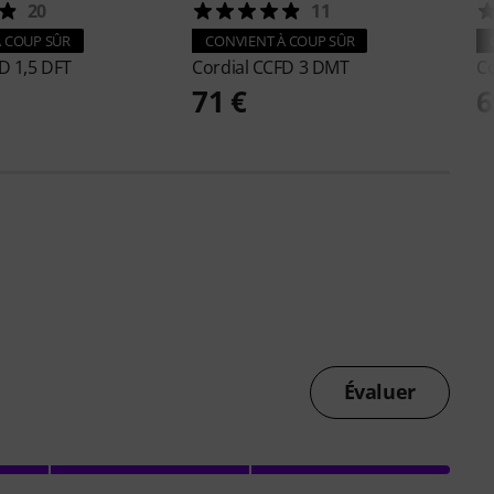
20
11
 COUP SÛR
CONVIENT À COUP SÛR
D 1,5 DFT
Cordial
CCFD 3 DMT
Co
71 €
6
Évaluer