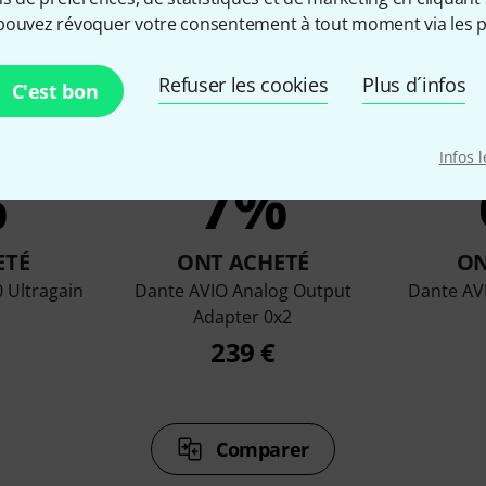
pouvez révoquer votre consentement à tout moment via les p
Refuser les cookies
Plus d´infos
C'est bon
Infos 
%
7%
ETÉ
ONT ACHETÉ
ON
 Ultragain
Dante AVIO Analog Output
Dante AV
Adapter 0x2
239 €
Comparer