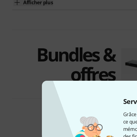
Afficher plus
Bundles &
offres
Serv
Grâce 
ce que
mémori
des fi