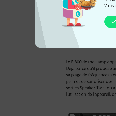
Un a
Vous 
Le E-800 de the t.amp appa
Déjà parce qu’il propose u
sa plage de fréquences s’é
permet de sonoriser des li
sorties Speaker-Twist ou à 
l’utilisation de l’appareil,