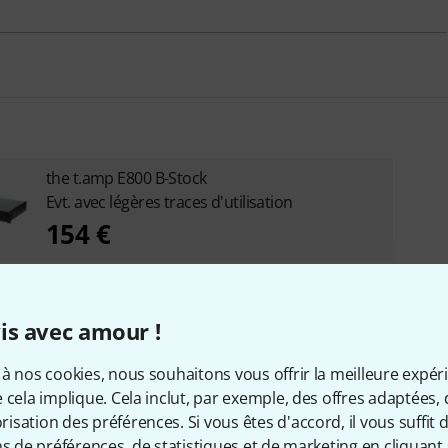
the t.amp E800 B-Stock
Evt. avec légères traces d'utilisation
154 €
is avec amour !
à nos cookies, nous souhaitons vous offrir la meilleure expér
 cela implique. Cela inclut, par exemple, des offres adaptées, 
sation des préférences. Si vous êtes d'accord, il vous suffit d'
ns de préférences, de statistiques et de marketing en cliquant 