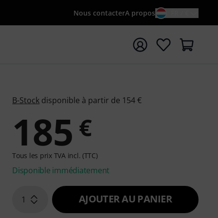
Nous contacter
A propos
FR / €
rrer la recherche avec le terme de recherche {searchTerm
B-Stock
disponible à partir de 154 €
185
€
Tous les prix TVA incl. (TTC)
Disponible immédiatement
AJOUTER AU PANIER
1