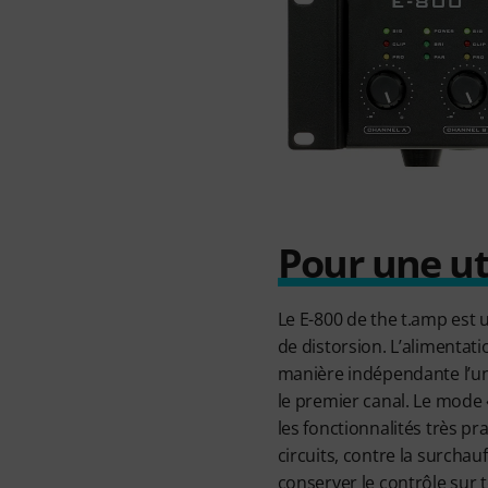
Pour une uti
Le E-800 de the t.amp est u
de distorsion. L’alimentat
manière indépendante l’un 
le premier canal. Le mode 
les fonctionnalités très p
circuits, contre la surcha
conserver le contrôle sur to