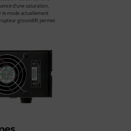
sence d’une saturation,
uer le mode actuellement
rrupteur groundlift permet
upes