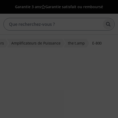
Garantie 3 ans
Garantie satisfait ou remboursé
Déma
urs
Amplificateurs de Puissance
the t.amp
E-800
tions clients