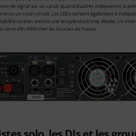
ence de signal sur un canal, quand d’autres indiqueront la pré
nterne ou un court-circuit. Les LEDs servent également à indiq
stabilité ou bien encore une température trop élevée. Un inte
la terre afin d’éliminer les boucles de masse.
istes solo, les DJs et les gro