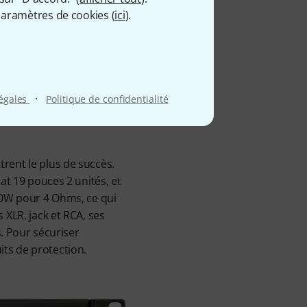
eur à
aramètres de cookies (
ici
).
·
légales
Politique de confidentialité
rent le plus de succès.
at 19 pouces 2 unités, et
490W pour 4 Ohms, ce qui
 XLR, jack et RCA, ses
s. Pour sécuriser
uits de protection.