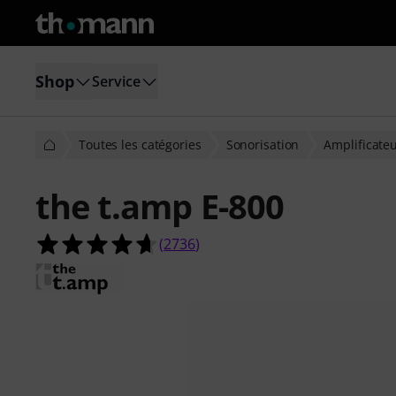
Shop
Service
Toutes les catégories
Sonorisation
Amplificate
the t.amp E-800
4.6 étoiles sur 5 d'après 2736 évalua
(
2736
)