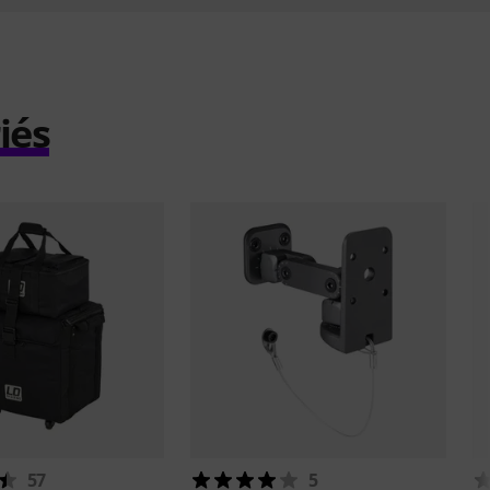
iés
57
5