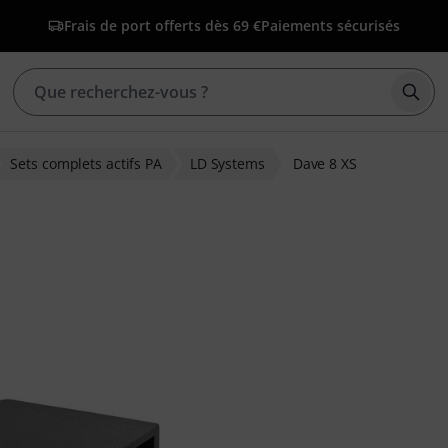
Frais de port offerts dès 69 €
Paiements sécurisés
Déma
Sets complets actifs PA
LD Systems
Dave 8 XS
ions clients