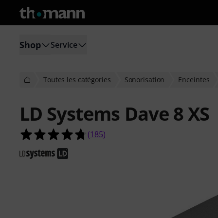
Shop
Service
Toutes les catégories
Sonorisation
Enceintes
LD Systems Dave 8 XS
4.8 étoiles sur 5 d'après 185 évaluat
(
185
)