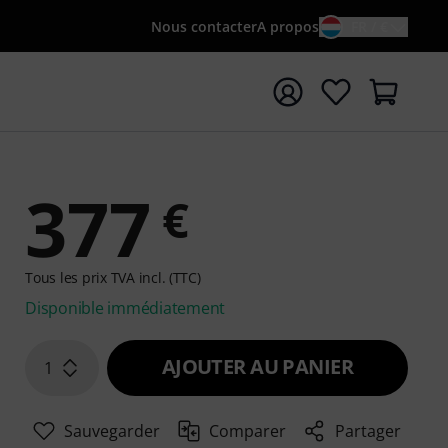
Nous contacter
A propos
FR / €
rrer la recherche avec le terme de recherche {searchTerm
377
€
Tous les prix TVA incl. (TTC)
Disponible immédiatement
AJOUTER AU PANIER
1
Sauvegarder
Comparer
Partager