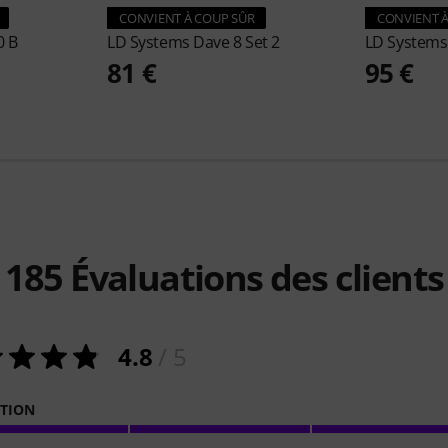
CONVIENT À COUP SÛR
CONVIENT À
 B
LD Systems
Dave 8 Set 2
LD System
81 €
95 €
185
Évaluations des clients
4.8
/ 5
ATION