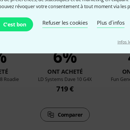
pouvez révoquer votre consentement à tout moment via les p
Refuser les cookies
Plus d´infos
C'est bon
Infos 
%
6%
ETÉ
ONT ACHETÉ
ON
8 Roadie
LD Systems Dave 10 G4X
Fun Gene
719 €
Comparer