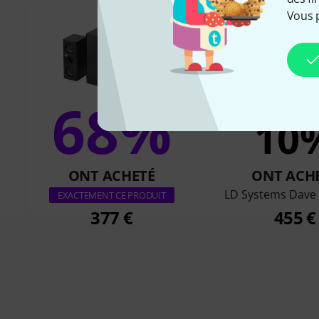
Vous 
68%
10
ONT ACHETÉ
ONT ACH
LD Systems Dave 
EXACTEMENT CE PRODUIT
377 €
455 €