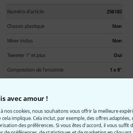
Numéro d'article
256182
Chassis plastique
Non
Mixer inclus
Non
Tweeter 1" et plus
Oui
Composition de l'enceinte
1 x 8"
is avec amour !
à nos cookies, nous souhaitons vous offrir la meilleure expér
 cela implique. Cela inclut, par exemple, des offres adaptées, 
qui ont regardé ce produit on
sation des préférences. Si vous êtes d'accord, il vous suffit d'
ns de préférences, de statistiques et de marketing en cliquant 