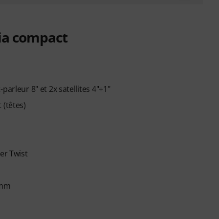
ia compact
arleur 8" et 2x satellites 4"+1"
 (têtes)
er Twist
 mm