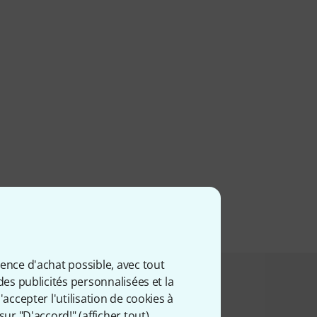
ience d'achat possible, avec tout
des publicités personnalisées et la
t acheté ceci
accepter l'utilisation de cookies à
sur "D'accord!" (
afficher tout
).