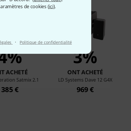
aramètres de cookies (
ici
).
·
légales
Politique de confidentialité
4%
3%
T ACHETÉ
ONT ACHETÉ
ration Satmix 2.1
LD Systems Dave 12 G4X
385 €
969 €