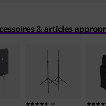
cessoires & articles appropr
68