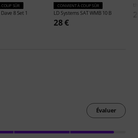
th
 COUP SÛR
CONVIENT À COUP SÛR
2
s
Dave 8 Set 1
LD Systems
SAT WMB 10 B
28 €
Évaluer