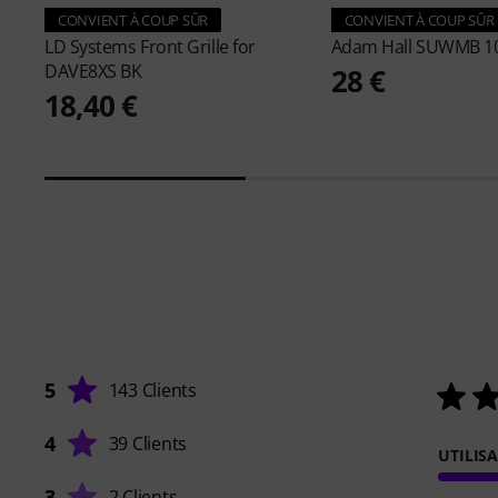
CONVIENT À COUP SÛR
CONVIENT À COUP SÛR
LD Systems
Front Grille for
Adam Hall
SUWMB 10
DAVE8XS BK
28 €
18,40 €
5
143 Clients
4
39 Clients
UTILIS
3
2 Clients