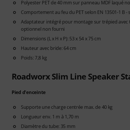
Polyester PET de 40 mm sur panneau MDF laqué no
Comportement au feu du PET selon EN 13501-1 B - s2
Adaptateur intégré pour montage sur trépied avec
optionnel non fourni
Dimensions (L x H x P): 53 x 54 x 75 cm
Hauteur avec bride: 64 cm
Poids: 7,8 kg
Roadworx Slim Line Speaker S
Pied d'enceinte
Supporte une charge centrée max. de 40 kg
Longueur env. 1 m à 1,70 m
Diamètre du tube: 35 mm