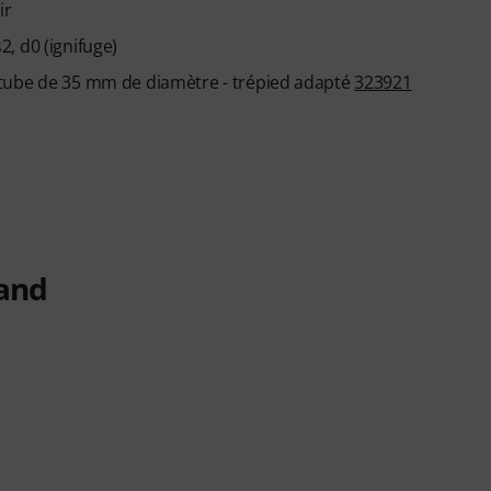
ir
, d0 (ignifuge)
 tube de 35 mm de diamètre - trépied adapté
323921
tand