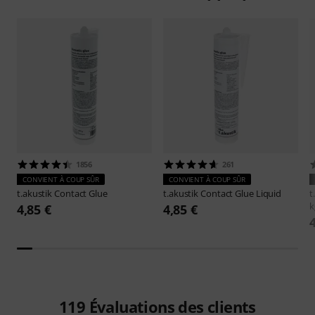
1856
261
CONVIENT À COUP SÛR
CONVIENT À COUP SÛR
t.akustik
Contact Glue
t.akustik
Contact Glue Liquid
t
k
4,85 €
4,85 €
119
Évaluations des clients