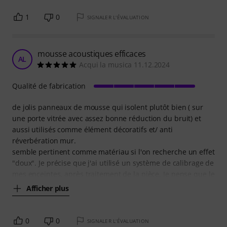
1
0
SIGNALER L'ÉVALUATION
mousse acoustiques efficaces
AL
Acqui la musica 11.12.2024
Qualité de fabrication
de jolis panneaux de mousse qui isolent plutôt bien ( sur
une porte vitrée avec assez bonne réduction du bruit) et
aussi utilisés comme élément décoratifs et/ anti
réverbération mur.
semble pertinent comme matériau si l'on recherche un effet
"doux". Je précise que j'ai utilisé un système de calibrage de
mes enceintes, après traitement de la pièce. Je pense que le
Afficher plus
0
0
SIGNALER L'ÉVALUATION