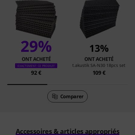
29%
13%
ONT ACHETÉ
ONT ACHETÉ
t.akustik SA-N30 18pcs set
EXACTEMENT CE PRODUIT
92 €
109 €
Comparer
Accessoires & articles appropriés