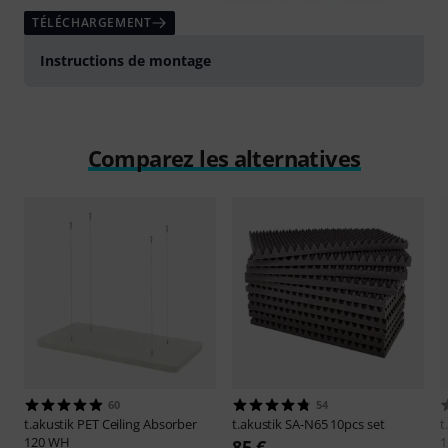
TÉLÉCHARGEMENT
Instructions de montage
Comparez les alternatives
60
54
t.akustik
PET Ceiling Absorber
t.akustik
SA-N65 10pcs set
t
120 WH
1
85 €